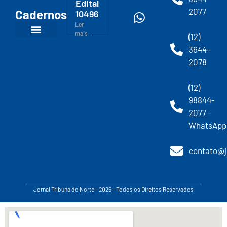
Edital
2077
Cadernos
10496
Ler
mais...
(12)
3644-
2078
(12)
98844-
2077 -
WhatsApp
contato@j
Jornal Tribuna do Norte - 2026 - Todos os Direitos Reservados