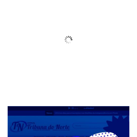
04:14,
am, agosto 8, 2026
21
°C
Céu Limpo
Wind Gust:
10 Km/h
Clouds:
3%
Sunrise:
06:38
Sunset:
17:38
68 %
Weather from OpenWeatherMap