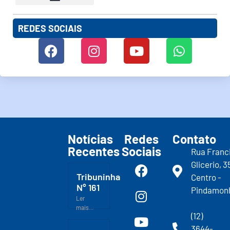
REDES SOCIAIS
Notícias
Redes
Contato
Recentes
Sociais
Rua Franc
Glicerio, 3
Tribuninha
Centro -
N° 161
Pindamon
Ler
mais...
(12)
3644-