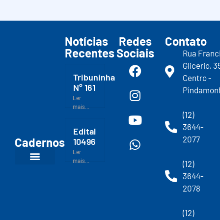
Notícias
Redes
Contato
Recentes
Sociais
Rua Franc
Glicerio, 3
Tribuninha
Centro -
N° 161
Pindamon
Ler
mais...
(12)
3644-
Edital
2077
Cadernos
10496
Ler
mais...
(12)
3644-
2078
(12)