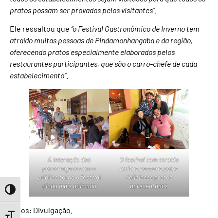
pratos possam ser provados pelos visitantes
”.
Ele ressaltou que
“o Festival Gastronômico de Inverno tem
atraído muitas pessoas de Pindamonhangaba e da região,
oferecendo pratos especialmente elaborados pelos
restaurantes participantes, que são o carro-chefe de cada
estabelecimento”
.
A interação dos
O festival tem atraído
personagens com o
muitas pessoas pelos
público torna o festival
deliciosos pratos
ainda mais animado
apresentados
Toggle High Contrast
Fotos: Divulgação.
Toggle Font size