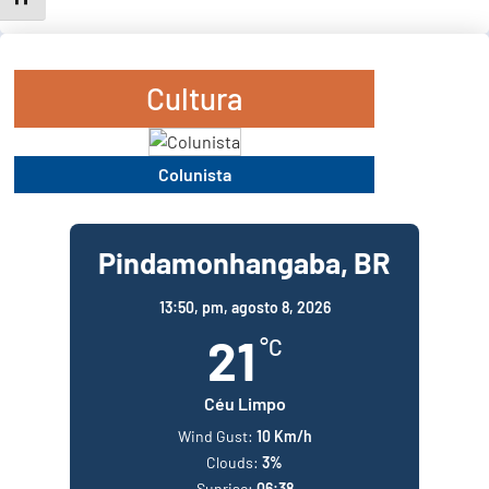
Cultura
Colunista
Pindamonhangaba, BR
13:50,
pm, agosto 8, 2026
21
°C
Céu Limpo
Wind Gust:
10 Km/h
Clouds:
3%
Sunrise:
06:38