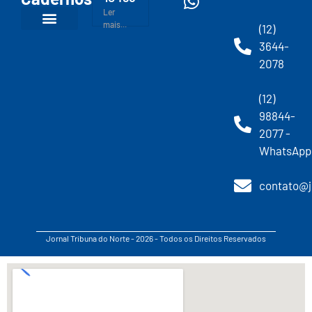
Ler
mais...
(12)
3644-
2078
(12)
98844-
2077 -
WhatsApp
contato@j
Jornal Tribuna do Norte - 2026 - Todos os Direitos Reservados