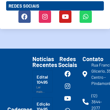
REDES SOCIAIS
Notícias
Redes
Contato
Recentes
Sociais
Rua Franc
Glicerio, 3
Edital
Centro -
10495
Pindamon
Ler
mais...
(12)
3644-
Edição
2077
Cadernos
10495