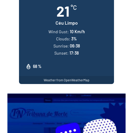
21
°C
Céu Limpo
Wind Gust:
10 Km/h
Clouds:
3%
Sunrise:
06:38
Sunset:
17:38
68 %
Weather from OpenWeatherMap