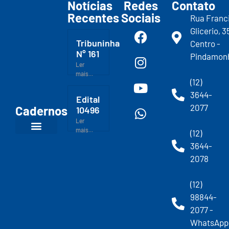
Notícias
Redes
Contato
Recentes
Sociais
Rua Franc
Glicerio, 3
Tribuninha
Centro -
N° 161
Pindamon
Ler
mais...
(12)
3644-
Edital
2077
Cadernos
10496
Ler
mais...
(12)
3644-
2078
(12)
98844-
2077 -
WhatsApp