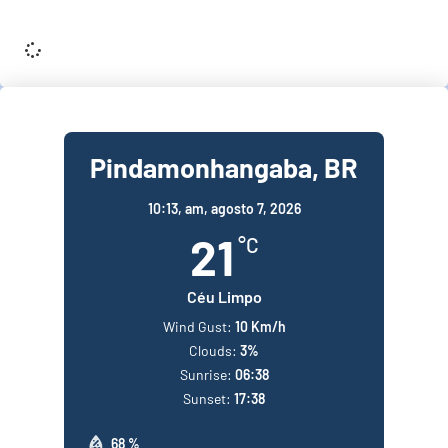
It seems we can't find what you're looking for.
Pindamonhangaba, BR
10:13,
am, agosto 7, 2026
21
°C
Céu Limpo
Wind Gust:
10 Km/h
Clouds:
3%
Sunrise:
06:38
Sunset:
17:38
68 %