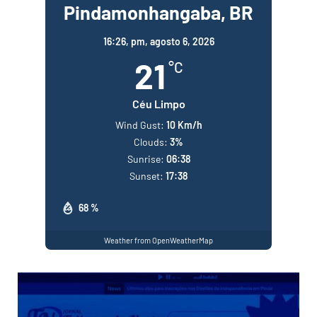
Pindamonhangaba, BR
16:26,
pm, agosto 6, 2026
21
°C
Céu Limpo
Wind Gust:
10 Km/h
Clouds:
3%
Sunrise:
06:38
Sunset:
17:38
68 %
Weather from OpenWeatherMap