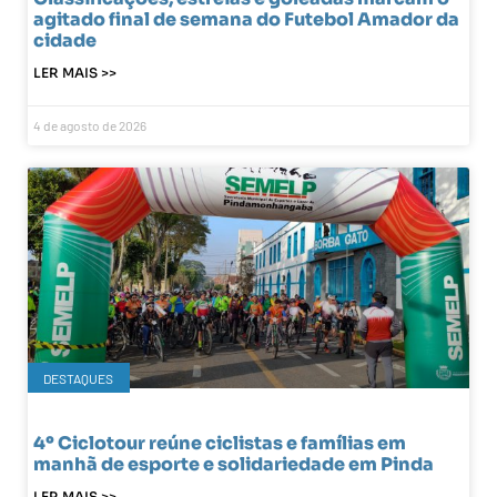
agitado final de semana do Futebol Amador da
cidade
LER MAIS >>
4 de agosto de 2026
DESTAQUES
4º Ciclotour reúne ciclistas e famílias em
manhã de esporte e solidariedade em Pinda
LER MAIS >>