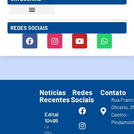
REDES SOCIAIS
Notícias
Redes
Contato
Recentes
Sociais
Rua Franc
Glicerio, 3
Edital
Centro -
10495
Pindamon
Ler
mais...