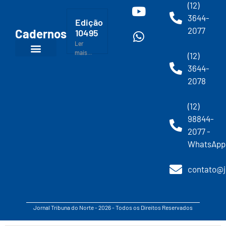
(12)
3644-
Edição
2077
Cadernos
10495
Ler
mais...
(12)
3644-
2078
(12)
98844-
2077 -
WhatsApp
contato@j
Jornal Tribuna do Norte - 2026 - Todos os Direitos Reservados