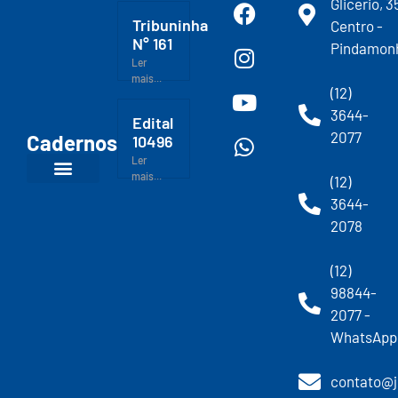
Glicerio, 3
Tribuninha
Centro -
N° 161
Pindamon
Ler
mais...
(12)
3644-
Edital
2077
Cadernos
10496
Ler
mais...
(12)
3644-
2078
(12)
98844-
2077 -
WhatsApp
contato@j