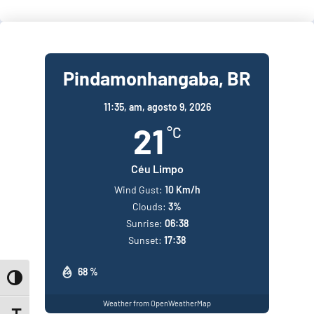
Pindamonhangaba, BR
11:35,
am, agosto 9, 2026
21
°C
Céu Limpo
Wind Gust:
10 Km/h
Clouds:
3%
Sunrise:
06:38
Sunset:
17:38
68 %
Toggle High Contrast
Weather from OpenWeatherMap