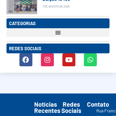
7 DE AGOSTO DE 2026
CATEGORIAS
REDES SOCIAIS
Notícias
Redes
Contato
Recentes
Sociais
Rua Franc