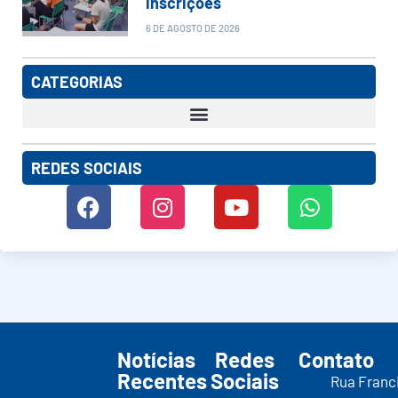
inscrições
6 DE AGOSTO DE 2026
CATEGORIAS
REDES SOCIAIS
Notícias
Redes
Contato
Recentes
Sociais
Rua Franc