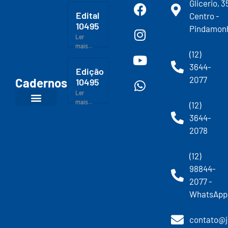
Glicerio, 3
Edital
Centro -
10495
Pindamon
Ler
mais...
(12)
3644-
Edição
2077
Cadernos
10495
Ler
mais...
(12)
3644-
2078
(12)
98844-
2077 -
WhatsApp
contato@j