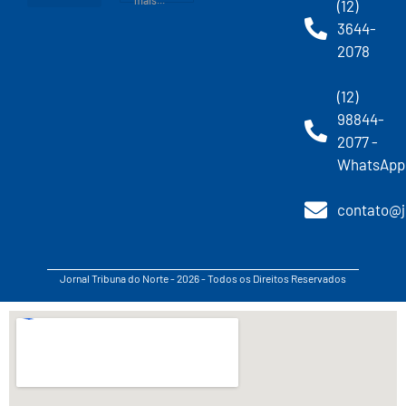
mais...
(12)
3644-
2078
(12)
98844-
2077 -
WhatsApp
contato@j
Jornal Tribuna do Norte - 2026 - Todos os Direitos Reservados