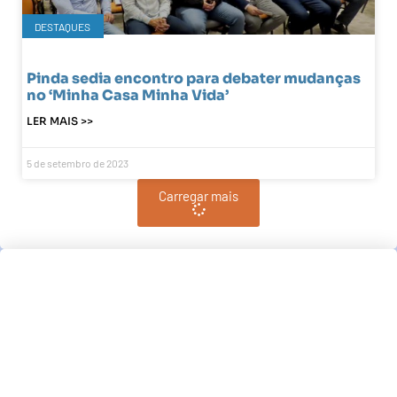
DESTAQUES
Pinda sedia encontro para debater mudanças
no ‘Minha Casa Minha Vida’
LER MAIS >>
5 de setembro de 2023
Carregar mais
Pindamonhangaba, BR
02:02,
am, agosto 7, 2026
°C