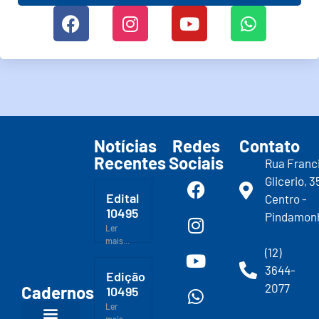
Notícias
Redes
Contato
Recentes
Sociais
Rua Franc
Glicerio, 3
Edital
Centro -
10495
Pindamon
Ler
mais...
(12)
3644-
Edição
2077
Cadernos
10495
Ler