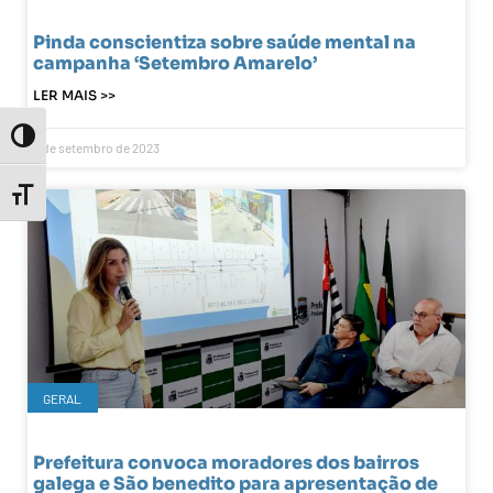
Pinda conscientiza sobre saúde mental na
campanha ‘Setembro Amarelo’
LER MAIS >>
Toggle High Contrast
5 de setembro de 2023
Toggle Font size
GERAL
Prefeitura convoca moradores dos bairros
galega e São benedito para apresentação de