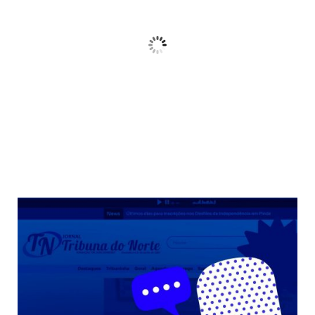
21
Céu Limpo
Wind Gust:
10 Km/h
Clouds:
3%
Sunrise:
06:38
Sunset:
17:38
68 %
Weather from OpenWeatherMap