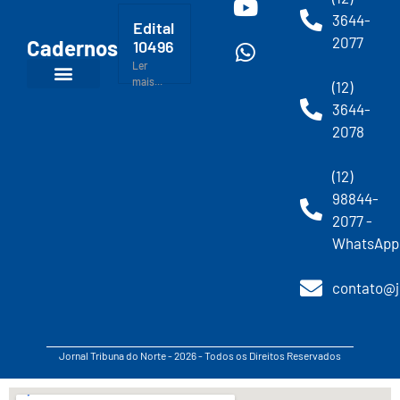
3644-
Edital
2077
Cadernos
10496
Ler
mais...
(12)
3644-
2078
(12)
98844-
2077 -
WhatsApp
contato@j
Jornal Tribuna do Norte - 2026 - Todos os Direitos Reservados