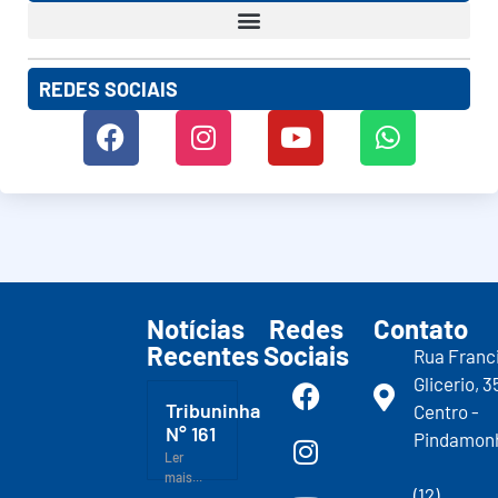
REDES SOCIAIS
Notícias
Redes
Contato
Recentes
Sociais
Rua Franc
Glicerio, 3
Tribuninha
Centro -
N° 161
Pindamon
Ler
mais...
(12)