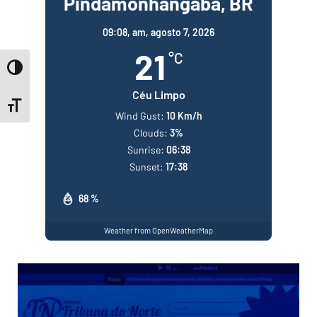
Pindamonhangaba, BR
09:08,
am, agosto 7, 2026
21
°C
Toggle High Contrast
Céu Limpo
Toggle Font size
Wind Gust:
10 Km/h
Clouds:
3%
Sunrise:
06:38
Sunset:
17:38
68 %
Weather from OpenWeatherMap