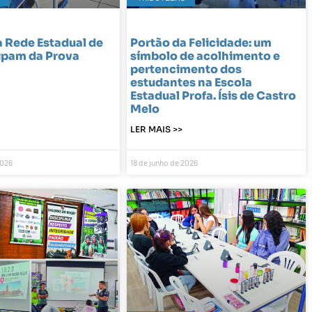
 Rede Estadual de
Portão da Felicidade: um
ipam da Prova
símbolo de acolhimento e
pertencimento dos
estudantes na Escola
Estadual Profa. Ísis de Castro
Melo
LER MAIS >>
2026
18 de junho de 2026