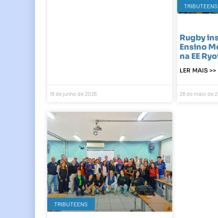
TRIBUTEENS
Rugby ins
Ensino M
na EE Ryo
LER MAIS >>
18 de junho de 2026
28 de maio de 
TRIBUTEENS