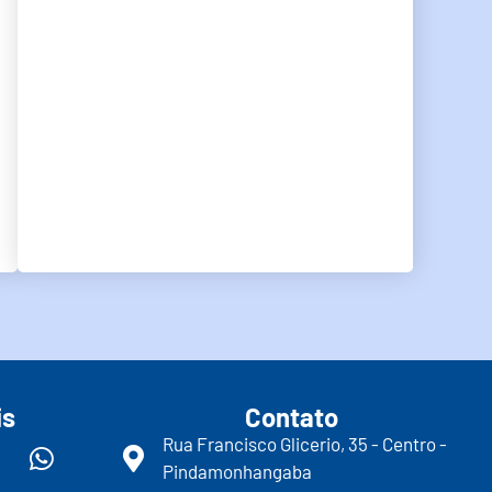
is
Contato
Rua Francisco Glicerio, 35 - Centro -
Pindamonhangaba