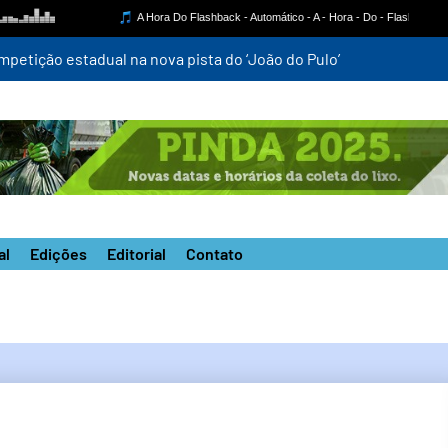
mpetição estadual na nova pista do ‘João do Pulo’
al
Edições
Editorial
Contato