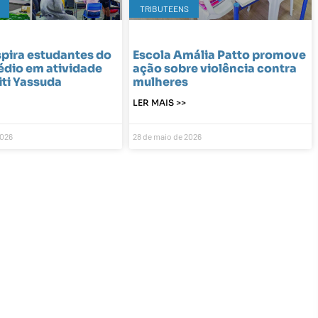
TRIBUTEENS
pira estudantes do
Escola Amália Patto promove
édio em atividade
ação sobre violência contra
iti Yassuda
mulheres
LER MAIS >>
2026
28 de maio de 2026