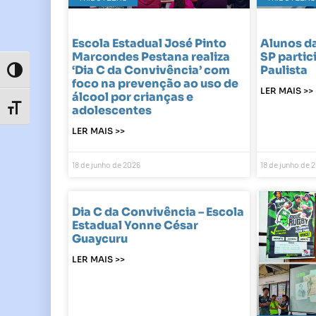
Escola Estadual José Pinto
Alunos da
Marcondes Pestana realiza
SP partic
‘Dia C da Convivência’ com
Paulista
Toggle High Contrast
foco na prevenção ao uso de
LER MAIS >>
álcool por crianças e
adolescentes
Toggle Font size
LER MAIS >>
18 de junho de 2026
18 de junho de 
Dia C da Convivência – Escola
Estadual Yonne César
Guaycuru
LER MAIS >>