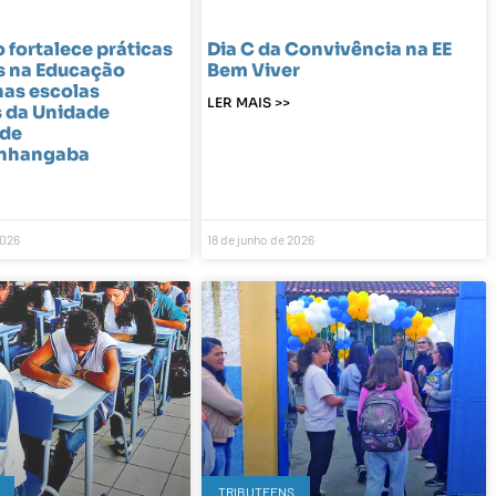
fortalece práticas
Dia C da Convivência na EE
s na Educação
Bem Viver
nas escolas
LER MAIS >>
s da Unidade
 de
nhangaba
2026
18 de junho de 2026
TRIBUTEENS