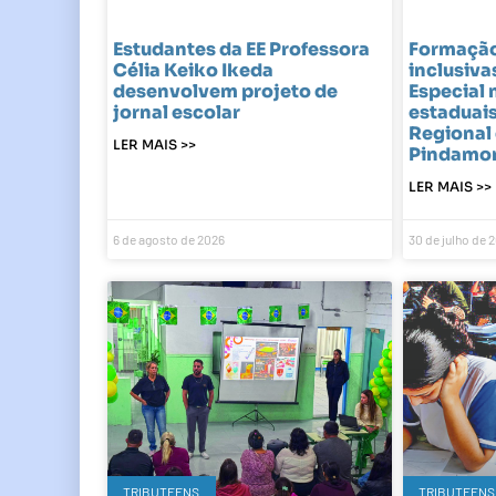
Estudantes da EE Professora
Formação 
Célia Keiko Ikeda
inclusiva
desenvolvem projeto de
Especial 
jornal escolar
estaduai
Regional
LER MAIS >>
Pindamo
LER MAIS >>
6 de agosto de 2026
30 de julho de 
TRIBUTEENS
TRIBUTEENS