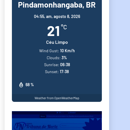
Pindamonhangaba, BR
04:55,
am, agosto 8, 2026
21
°C
Céu Limpo
Wind Gust:
10 Km/h
Clouds:
3%
Sunrise:
06:38
Sunset:
17:38
68 %
Weather from OpenWeatherMap