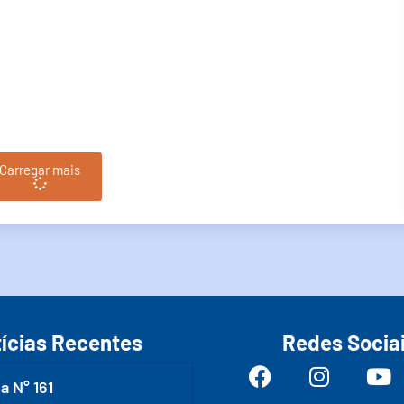
Carregar mais
ícias Recentes
Redes Socia
a N° 161