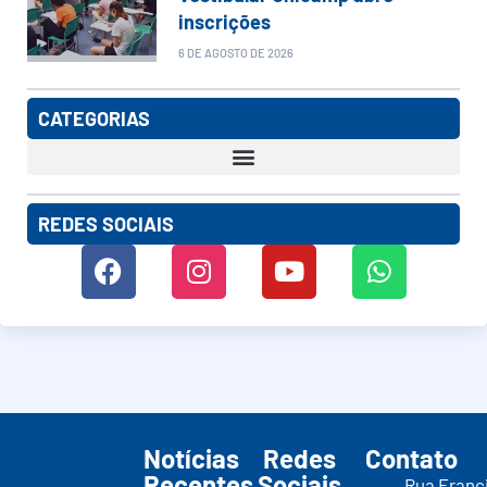
inscrições
6 DE AGOSTO DE 2026
CATEGORIAS
REDES SOCIAIS
Notícias
Redes
Contato
Recentes
Sociais
Rua Franc