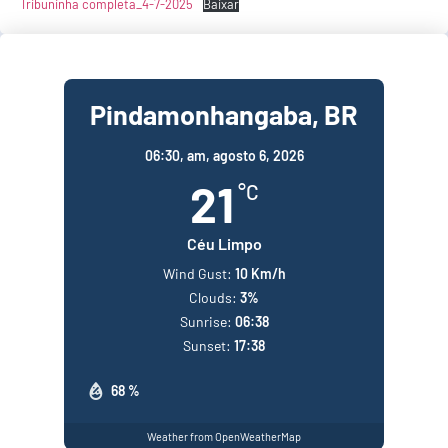
Tribuninha completa_4-7-2025
Baixar
Pindamonhangaba, BR
06:30,
am, agosto 6, 2026
21
°C
Céu Limpo
Wind Gust:
10 Km/h
Clouds:
3%
Sunrise:
06:38
Sunset:
17:38
68 %
Weather from OpenWeatherMap