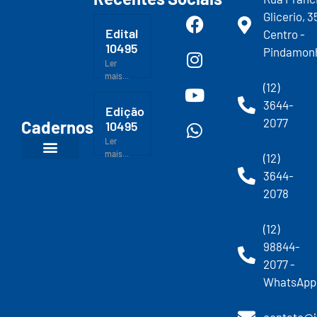
Glicerio, 3
Edital
Centro -
10495
Pindamon
Ler
mais...
(12)
3644-
Edição
2077
Cadernos
10495
Ler
mais...
(12)
3644-
2078
(12)
98844-
2077 -
WhatsApp
contato@j