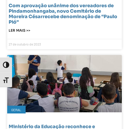
Com aprovação unânime dos vereadores de
Pindamonhangaba, novo Cemitério de
Moreira Césarrecebe denominação de “Paulo
Pió”
LER MAIS >>
27 de outubro de 2023
Toggle High Contrast
Toggle Font size
GERAL
Ministério da Educação reconhece e