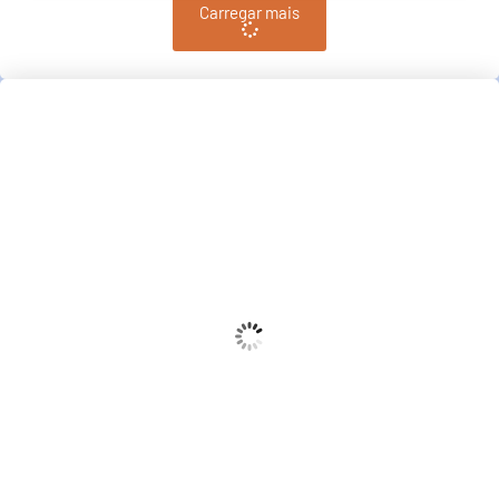
Carregar mais
Pindamonhangaba, BR
09:01,
am, agosto 6, 2026
21
°C
Céu Limpo
Wind Gust:
10 Km/h
Clouds:
3%
Sunrise:
06:38
Sunset:
17:38
68 %