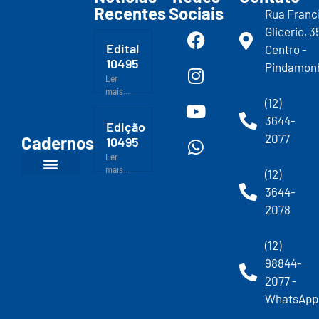
Recentes
Sociais
Rua Franc
Glicerio, 3
Edital
Centro -
10495
Pindamon
Ler
mais...
(12)
3644-
Edição
2077
Cadernos
10495
Ler
mais...
(12)
3644-
2078
(12)
98844-
2077 -
WhatsApp