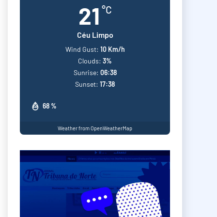
21
°C
Céu Limpo
Wind Gust:
10 Km/h
Clouds:
3%
Sunrise:
06:38
Sunset:
17:38
68 %
Weather from OpenWeatherMap