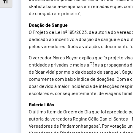
Toggle Font size
skatista baseia-se apenas em remadas e que, como
de chegada em primeiro”.
Doação de Sangue
O Projeto de Lei nº 195/2023, de autoria do veread
dedicado ao incentivo à doação de sangue e dá outr
pelos vereadores. Após a votação, o documento fo
O vereador Marco Mayor explica que “o projeto vi
entidades privadas e meios a ns a propaganda d
de ‘doar vida’ por meio da doação de sangue”. Segu
comumente com baixo índice de doações. Com a ch
doar devido à maior incidência de infecções respir
escolares e, consequentemente, de viagens famili
Galeria Lilás
O último item da Ordem do Dia que foi apreciado p
autoria da vereadora Regina Célia Daniel Santos –
Vereadores de Pindamonhangaba”. Por votação unân
Vereadores de Pindamonhangaba receberá a den