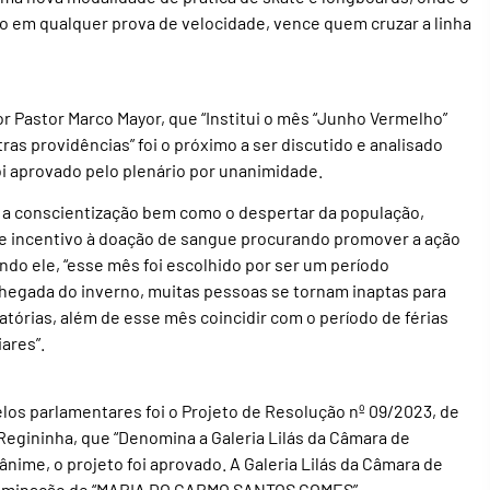
 em qualquer prova de velocidade, vence quem cruzar a linha
or Pastor Marco Mayor, que “Institui o mês “Junho Vermelho”
as providências” foi o próximo a ser discutido e analisado
i aprovado pelo plenário por unanimidade.
sa a conscientização bem como o despertar da população,
e incentivo à doação de sangue procurando promover a ação
ndo ele, “esse mês foi escolhido por ser um período
egada do inverno, muitas pessoas se tornam inaptas para
atórias, além de esse mês coincidir com o período de férias
ares”.
elos parlamentares foi o Projeto de Resolução nº 09/2023, de
 Regininha, que “Denomina a Galeria Lilás da Câmara de
ime, o projeto foi aprovado. A Galeria Lilás da Câmara de
ominação de “MARIA DO CARMO SANTOS GOMES”.