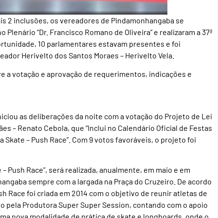
ais 2 inclusões, os vereadores de Pindamonhangaba se
o Plenário “Dr. Francisco Romano de Oliveira” e realizaram a 37ª
rtunidade, 10 parlamentares estavam presentes e foi
eador Herivelto dos Santos Moraes – Herivelto Vela.
eve a votação e aprovação de requerimentos, indicações e
iciou as deliberações da noite com a votação do Projeto de Lei
s – Renato Cebola, que “Inclui no Calendário Oficial de Festas
a Skate – Push Race”. Com 9 votos favoráveis, o projeto foi
e – Push Race”, será realizada, anualmente, em maio e em
hangaba sempre com a largada na Praça do Cruzeiro. De acordo
sh Race foi criada em 2014 com o objetivo de reunir atletas de
do pela Produtora Super Super Session, contando com o apoio
ma nova modalidade de prática de skate e longboards, onde o