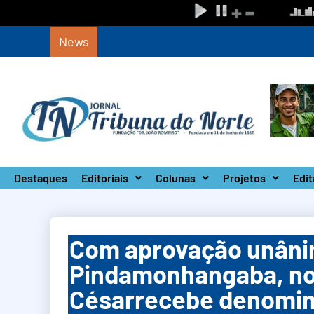
News
Circuito Paulista Open marca a primeira co
Destaques
Editoriais
Colunas
Projetos
Edit
Com aprovação unâni
Pindamonhangaba, nov
Césarrecebe denomina