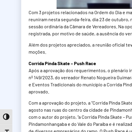
Com 3 projetos relacionados na Ordem do Dia e m
reuniram nesta segunda-feira, dia 23 de outubro, n
sessão ordinária da Câmara de Vereadores. Na opo
registrada, por motivo de saúde, a ausência do ver
Além dos projetos apreciados, a reunião oficial t
moções.
Corrida Pinda Skate – Push Race
Após a aprovação dos requerimentos, o plenário in
nº 149/2023, do vereador Renato Nogueira Guimarãe
e Eventos Tradicionais do município a Corrida Pind
aprovado.
Com a aprovação do projeto, a “Corrida Pinda Skat
agosto nas ruas do centro da cidade de Pindamon
com o autor do projeto, “a Corrida Pinda Skate – Pu
Toggle High Contrast
Pindamonhangaba e do Vale do Paraíba e é realiza
de diversos empresários do ramo. O Push Race é u