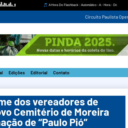
mpetição estadual na nova pista do ‘João do Pulo’
al
Edições
Editorial
Contato
me dos vereadores de
o Cemitério de Moreira
ção de “Paulo Pió”