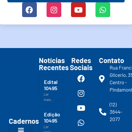
Notícias
Redes
Contato
Recentes
Sociais
Rua Franc
Glicerio, 3
Edital
Centro -
10495
Pindamon
Ler
mais...
(12)
3644-
Edição
2077
Cadernos
10495
Ler