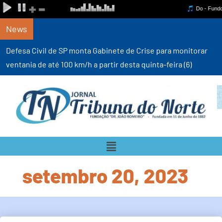
News
Defesa Civil de SP monta Gabinete de Crise para monitorar
ventania de até 100 km/h a partir desta quinta-feira (6)
setembro 20, 2023