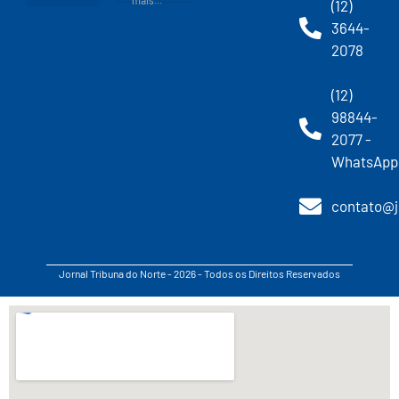
mais...
(12)
3644-
2078
(12)
98844-
2077 -
WhatsApp
contato@j
Jornal Tribuna do Norte - 2026 - Todos os Direitos Reservados