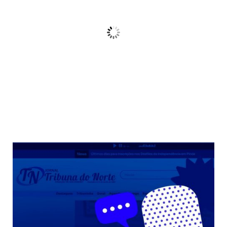
21
Céu Limpo
Wind Gust:
10 Km/h
Clouds:
3%
Sunrise:
06:38
Sunset:
17:38
68 %
Weather from OpenWeatherMap