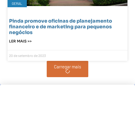
GERAL
Pinda promove oficinas de planejamento
financeiro e de marketing para pequenos
negócios
LER MAIS >>
20 de setembro de 2023
Carregar mais
Pindamonhangaba, BR
11:43,
am, agosto 6, 2026
°C