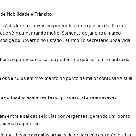
de Mobilidade e Trânsito.
armácia, igreja e novos empreendimentos que necessitam de
es que vêm aumentando muito. Somente de janeiro a março
nfosiga do Governo do Estado”, afirmou o secretário José Vidal
ípica e perigosa: faixas de pedestres que cortam o centro da
e os veículos em movimento no ponto de maior confusão visual
que situados exatamente no giro da rotatória agravava o
em entra e sai das seis vias convergentes, gerando um “ponto
olisões frequentes.
initiva desses gargalos através de realocação estratégica das