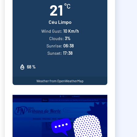
21
°C
Céu Limpo
Wind Gust:
10 Km/h
Clouds:
3%
Sunrise:
06:38
Sunset:
17:38
68 %
Weather from OpenWeatherMap