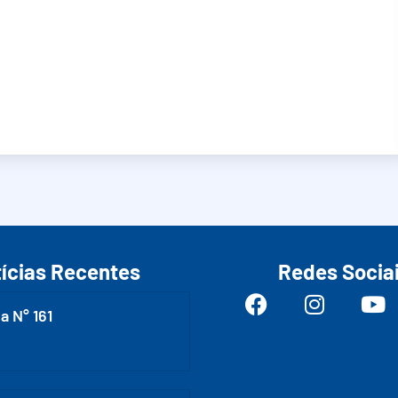
ícias Recentes
Redes Socia
a N° 161