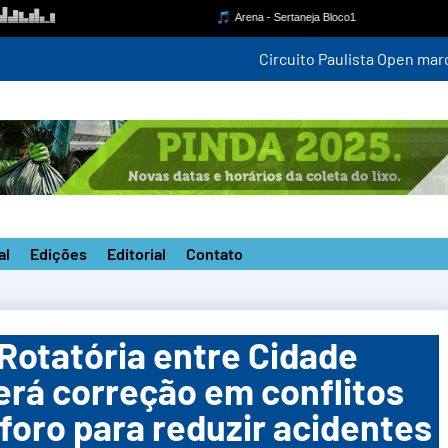
mpetição estadual na nova pista do ‘João do Pulo’
al
Edições
Editorial
Contato
 Rotatória entre Cidade
erá correção em conflitos
foro para reduzir acidentes