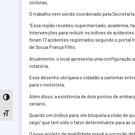
ciclistas.
O trabalho vem sendo coordenado pela Secretaria 
“Essa região recebeu supermercado, academia, f
intervenções para reduzir os índices de acident
foram 17 acidentes registrados segundo o portal I
de Souza França Filho.
Atualmente, o local apresenta uma configuração at
rotatória.
Esse desenho obrigava o cidadão a caminhar entr
para o motorista.
Além disso, a existência de dois pontos de embar
Toggle High Contrast
cenário.
Toggle Font size
Quando um ônibus para, ele bloqueia a visão de qu
cego” que tem sido o fator determinante para as c
O novo projeto de mobilidade prevê a correção def