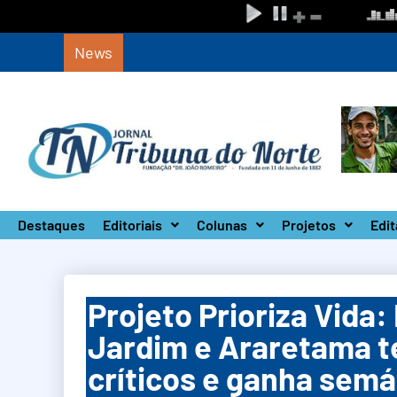
News
Circuito Paulista Open marca a primeira co
Destaques
Editoriais
Colunas
Projetos
Edit
Projeto Prioriza Vida:
Jardim e Araretama t
críticos e ganha semá