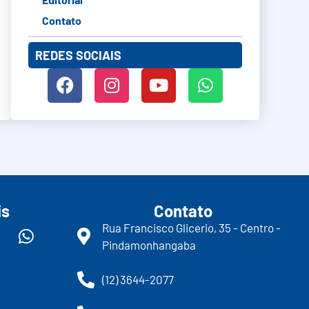
Contato
REDES SOCIAIS
is
Contato
Rua Francisco Glicerio, 35 - Centro -
Pindamonhangaba
(12) 3644-2077