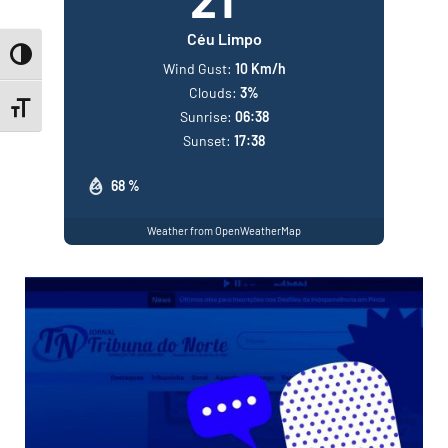
Céu Limpo
Toggle High Contrast
Wind Gust:
10 Km/h
Clouds:
3%
Toggle Font size
Sunrise:
06:38
Sunset:
17:38
68 %
Weather from OpenWeatherMap