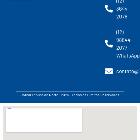
(12)
3644-
2078
(12)
98844-
2077 -
WhatsApp
contato@j
Jornal Tribuna do Norte - 2026 - Todos os Direitos Reservados