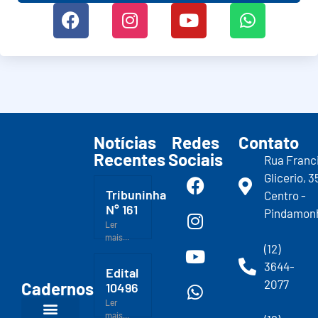
Notícias
Redes
Contato
Recentes
Sociais
Rua Franc
Glicerio, 3
Tribuninha
Centro -
N° 161
Pindamon
Ler
mais...
(12)
3644-
Edital
2077
Cadernos
10496
Ler
mais...