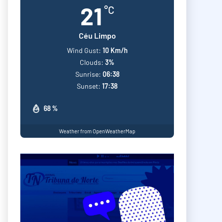
21
°C
Céu Limpo
Wind Gust:
10 Km/h
Clouds:
3%
Sunrise:
06:38
Sunset:
17:38
68 %
Weather from OpenWeatherMap