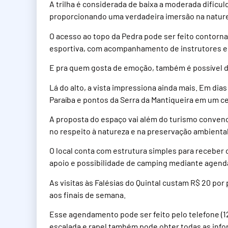
A trilha é considerada de baixa a moderada dificul
proporcionando uma verdadeira imersão na natur
O acesso ao topo da Pedra pode ser feito contorn
esportiva, com acompanhamento de instrutores e
E pra quem gosta de emoção, também é possível d
Lá do alto, a vista impressiona ainda mais. Em dias
Paraíba e pontos da Serra da Mantiqueira em um c
A proposta do espaço vai além do turismo convenc
no respeito à natureza e na preservação ambiental
O local conta com estrutura simples para receber 
apoio e possibilidade de camping mediante agen
As visitas às Falésias do Quintal custam R$ 20 p
aos finais de semana.
Esse agendamento pode ser feito pelo telefone (1
escalada e rapel também pode obter todas as inf