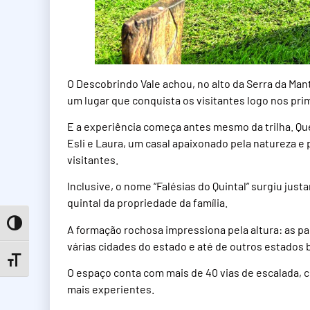
O Descobrindo Vale achou, no alto da Serra da Ma
um lugar que conquista os visitantes logo nos prim
E a experiência começa antes mesmo da trilha. Qu
Esli e Laura, um casal apaixonado pela natureza e
visitantes.
Inclusive, o nome “Falésias do Quintal” surgiu ju
quintal da propriedade da família.
Toggle High Contrast
A formação rochosa impressiona pela altura: as p
várias cidades do estado e até de outros estados b
Toggle Font size
O espaço conta com mais de 40 vias de escalada, 
mais experientes.