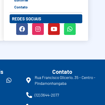
Contato
REDES SOCIAIS
is
Contato
Rua Francisco Glicerio, 35 - Centro -
Pindamonhangaba
(12) 3644-2077