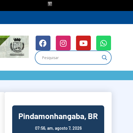
Pindamonhangaba, BR
07:56,
am, agosto 7, 2026