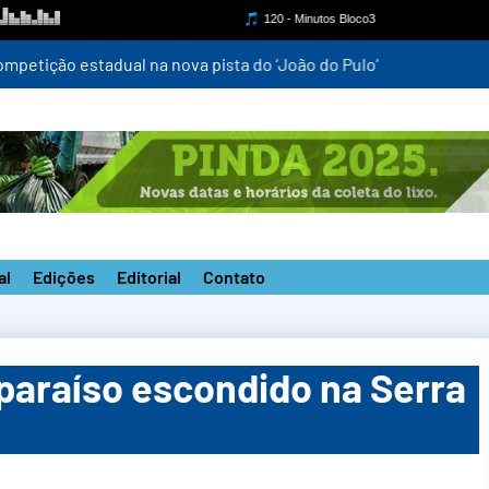
mpetição estadual na nova pista do ‘João do Pulo’
al
Edições
Editorial
Contato
 paraíso escondido na Serra