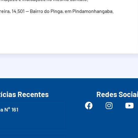
ereira, 14.501 — Bairro do Pinga, em Pindamonhangaba.
ícias Recentes
Redes Socia
a N° 161