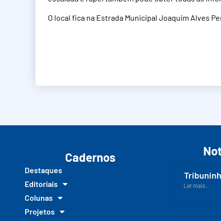
O local fica na Estrada Municipal Joaquim Alves P
Not
Cadernos
Destaques
Tribuninh
Editoriais
Ler mais...
Colunas
Projetos