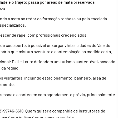
dade e o trajeto passa por áreas de mata preservada,
eza.
ando a mata ao redor da formação rochosa ou pela escalada
specializados.
escer de rapel com profissionais credenciados.
 de céu aberto, é possível enxergar várias cidades do Vale do
enário que mistura aventura e contemplação na medida certa.
ional: Esli e Laura defendem um turismo sustentável, baseado
 da região.
os visitantes, incluindo estacionamento, banheiro, área de
damento.
or pessoa e acontecem com agendamento prévio, principalmente
2) 99746-6618. Quem quiser a companhia de instrutores de
ormações e indicações no mesmo contato.