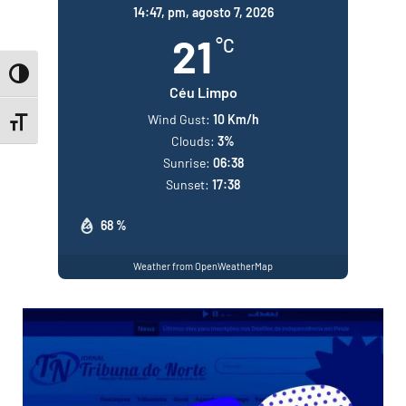
14:47,
pm, agosto 7, 2026
21
°C
Toggle High Contrast
Céu Limpo
Wind Gust:
10 Km/h
Toggle Font size
Clouds:
3%
Sunrise:
06:38
Sunset:
17:38
68 %
Weather from OpenWeatherMap