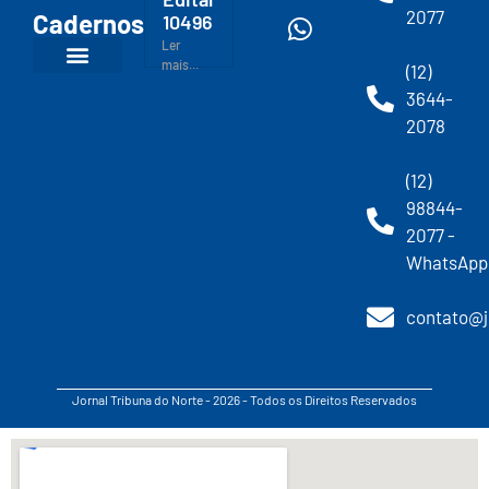
2077
Cadernos
10496
Ler
mais...
(12)
3644-
2078
(12)
98844-
2077 -
WhatsApp
contato@j
Jornal Tribuna do Norte - 2026 - Todos os Direitos Reservados