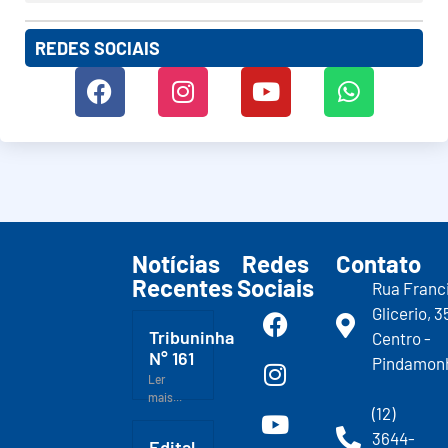
REDES SOCIAIS
Notícias
Redes
Contato
Recentes
Sociais
Rua Franc
Glicerio, 3
Tribuninha
Centro -
N° 161
Pindamon
Ler
mais...
(12)
3644-
Edital