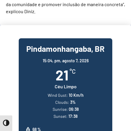
da comunidade e promover inclusão de maneira concreta”,
explicou Diniz.
Pindamonhangaba, BR
15:04,
pm, agosto 7, 2026
21
°C
Céu Limpo
Wind Gust:
10 Km/h
Clouds:
3%
Sunrise:
06:38
Sunset:
17:38
Toggle High Contrast
68 %