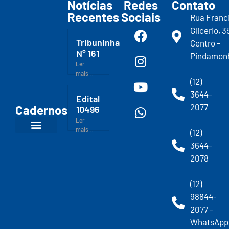
Notícias
Redes
Contato
Recentes
Sociais
Rua Franc
Glicerio, 3
Tribuninha
Centro -
N° 161
Pindamon
Ler
mais...
(12)
3644-
Edital
2077
Cadernos
10496
Ler
mais...
(12)
3644-
2078
(12)
98844-
2077 -
WhatsApp