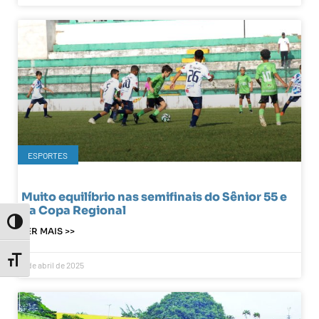
ESPORTES
Muito equilíbrio nas semifinais do Sênior 55 e
da Copa Regional
Toggle High Contrast
LER MAIS >>
Toggle Font size
2 de abril de 2025