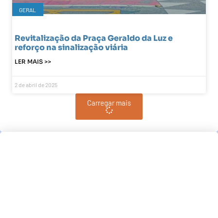
GERAL
Revitalização da Praça Geraldo da Luz e
reforço na sinalização viária
LER MAIS >>
2 de abril de 2025
Carregar mais
Pindamonhangaba, BR
09:02,
am, agosto 9, 2026
21
°C