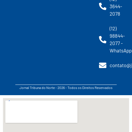
3644-
2078
(12)
98844-
2077 -
WhatsApp
contato@j
Jornal Tribuna do Norte - 2026 - Todos os Direitos Reservados