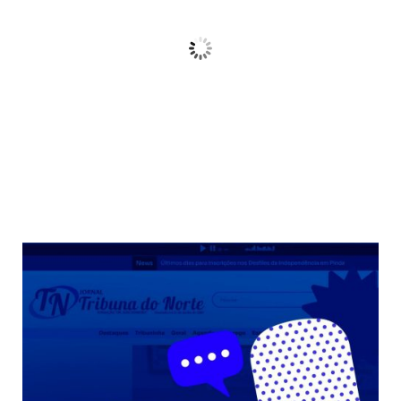
Céu Limpo
Wind Gust:
10 Km/h
Clouds:
3%
Sunrise:
06:38
Sunset:
17:38
68 %
Weather from OpenWeatherMap