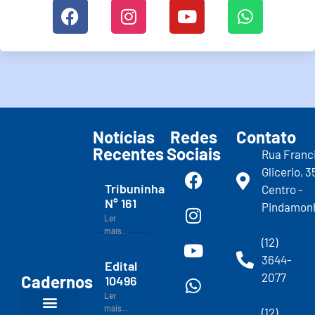
Notícias
Redes
Contato
Recentes
Sociais
Rua Franc
Glicerio, 3
Tribuninha
Centro -
N° 161
Pindamon
Ler
mais...
(12)
3644-
Edital
2077
Cadernos
10496
Ler
mais...
(12)