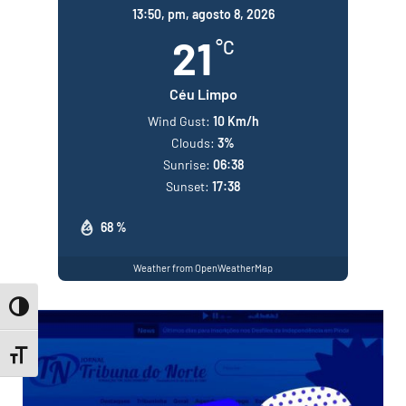
13:50,
pm, agosto 8, 2026
21
°C
Céu Limpo
Wind Gust:
10 Km/h
Clouds:
3%
Sunrise:
06:38
Sunset:
17:38
68 %
Weather from OpenWeatherMap
Toggle High Contrast
Toggle Font size