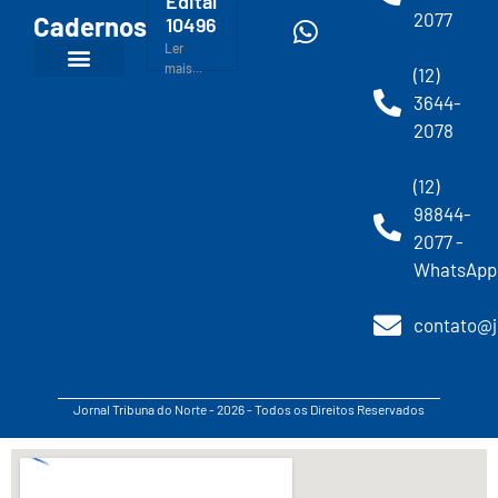
Edital
2077
Cadernos
10496
Ler
mais...
(12)
3644-
2078
(12)
98844-
2077 -
WhatsApp
contato@j
Jornal Tribuna do Norte - 2026 - Todos os Direitos Reservados