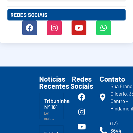
REDES SOCIAIS
Notícias
Redes
Contato
Recentes
Sociais
Rua Franc
Glicerio, 3
Tribuninha
Centro -
N° 161
Pindamon
Ler
mais...
(12)
3644-