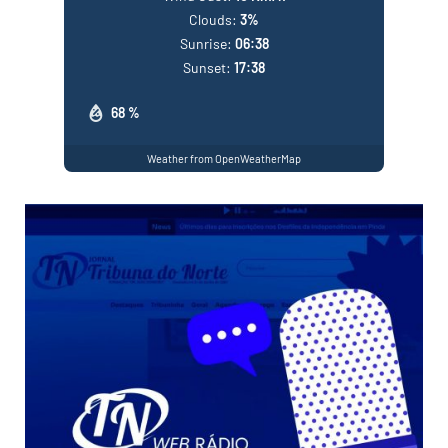
Clouds:
3%
Sunrise:
06:38
Sunset:
17:38
68 %
Weather from OpenWeatherMap