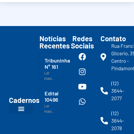
Notícias
Redes
Contato
Recentes
Sociais
Rua Franc
Glicerio, 3
Tribuninha
Centro -
N° 161
Pindamon
Ler
mais...
(12)
3644-
Edital
2077
Cadernos
10496
Ler
mais...
(12)
3644-
2078