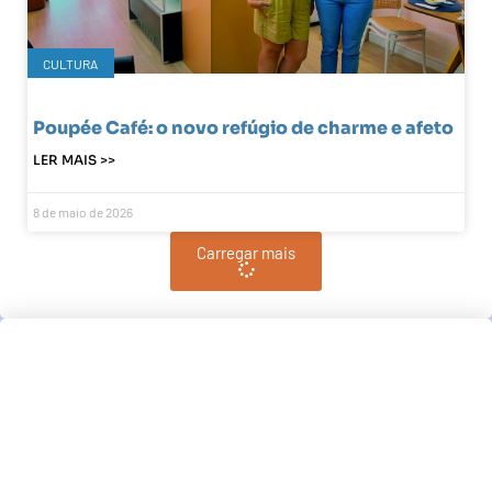
CULTURA
Poupée Café: o novo refúgio de charme e afeto
LER MAIS >>
8 de maio de 2026
Carregar mais
Pindamonhangaba, BR
13:52,
pm, agosto 6, 2026
°C