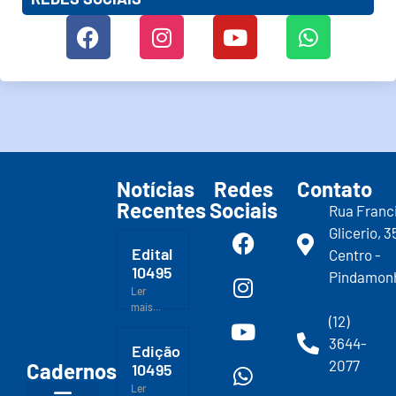
Notícias
Redes
Contato
Recentes
Sociais
Rua Franc
Glicerio, 3
Edital
Centro -
10495
Pindamon
Ler
mais...
(12)
3644-
Edição
2077
Cadernos
10495
Ler