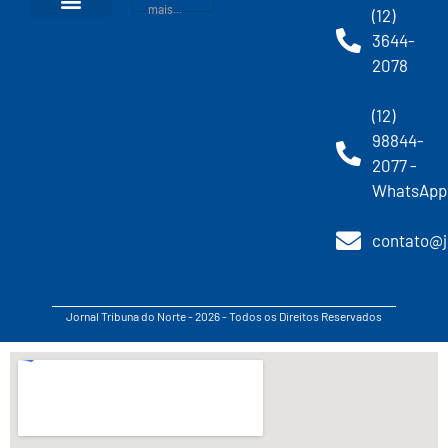
mais...
(12)
3644-
2078
(12)
98844-
2077 -
WhatsApp
contato@j
Jornal Tribuna do Norte - 2026 - Todos os Direitos Reservados