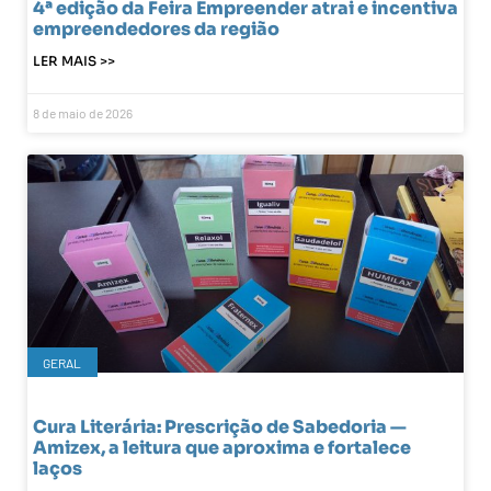
4ª edição da Feira Empreender atrai e incentiva
empreendedores da região
LER MAIS >>
8 de maio de 2026
GERAL
Cura Literária: Prescrição de Sabedoria —
Amizex, a leitura que aproxima e fortalece
laços