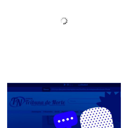
21
Céu Limpo
Wind Gust:
10 Km/h
Clouds:
3%
Sunrise:
06:38
Sunset:
17:38
68 %
Weather from OpenWeatherMap