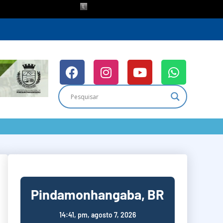
Pindamonhangaba, BR
14:41,
pm, agosto 7, 2026