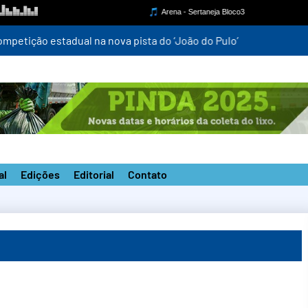
mpetição estadual na nova pista do ‘João do Pulo’
al
Edições
Editorial
Contato