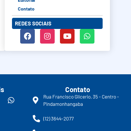
Contato
REDES SOCIAIS
is
Contato
Rua Francisco Glicerio, 35 - Centro -
Pindamonhangaba
(12) 3644-2077