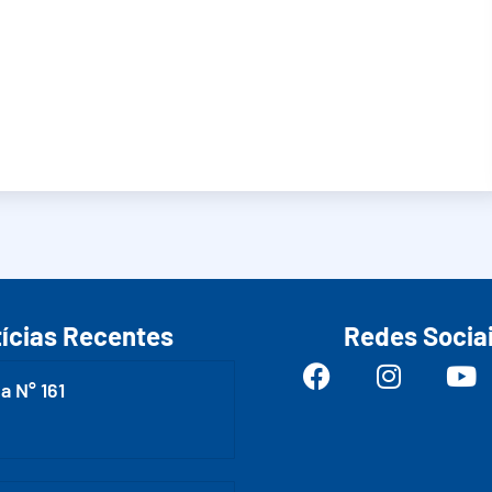
ícias Recentes
Redes Socia
a N° 161