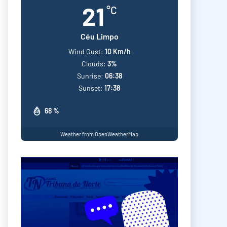
21
°C
Céu Limpo
Wind Gust:
10 Km/h
Clouds:
3%
Sunrise:
06:38
Sunset:
17:38
68 %
Weather from OpenWeatherMap