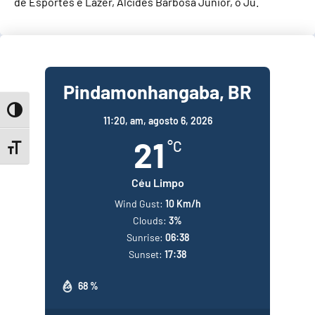
de Esportes e Lazer, Alcides Barbosa Junior, o Jú.
Pindamonhangaba, BR
Toggle High Contrast
11:20,
am, agosto 6, 2026
21
°C
Toggle Font size
Céu Limpo
Wind Gust:
10 Km/h
Clouds:
3%
Sunrise:
06:38
Sunset:
17:38
68 %