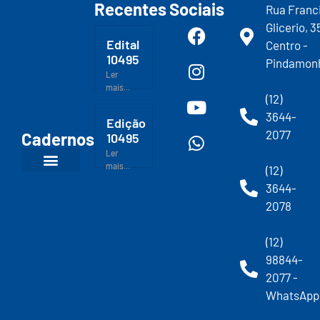
Recentes
Sociais
Rua Franc
Glicerio, 3
Edital
Centro -
10495
Pindamon
Ler
mais...
(12)
3644-
Edição
2077
Cadernos
10495
Ler
mais...
(12)
3644-
2078
(12)
98844-
2077 -
WhatsApp