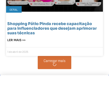
GERAL
Shopping Pátio Pinda recebe capacitação
para influenciadores que desejam aprimorar
suas técnicas
LER MAIS >>
1 de abril de 2025
Carregar mais
Pindamonhangaba, BR
07:03,
am, agosto 10, 2026