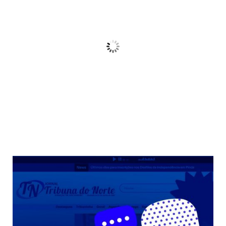
21
°C
Céu Limpo
Wind Gust:
10 Km/h
Clouds:
3%
Sunrise:
06:38
Sunset:
17:38
68 %
Weather from OpenWeatherMap