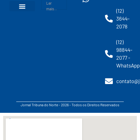
Ler
mais...
(12)
3644-
2078
(12)
98844-
2077 -
WhatsApp
contato@j
Jornal Tribuna do Norte - 2026 - Todos os Direitos Reservados