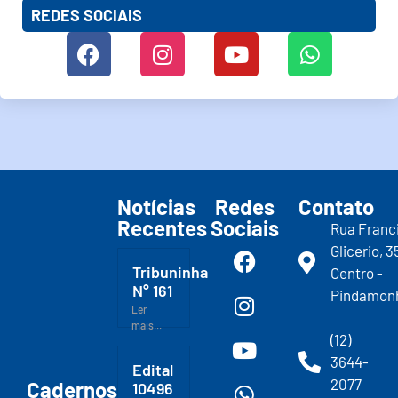
REDES SOCIAIS
Notícias
Redes
Contato
Recentes
Sociais
Rua Franc
Glicerio, 3
Tribuninha
Centro -
N° 161
Pindamon
Ler
mais...
(12)
3644-
Edital
2077
Cadernos
10496