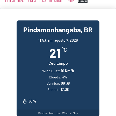
EDIÇÃO 10248 TERÇA-FEIRA 1 DE ABRIL DE 2025
Baixar
Pindamonhangaba, BR
11:53,
am, agosto 7, 2026
21
°C
Céu Limpo
Wind Gust:
10 Km/h
Clouds:
3%
Sunrise:
06:38
Sunset:
17:38
68 %
Weather from OpenWeatherMap