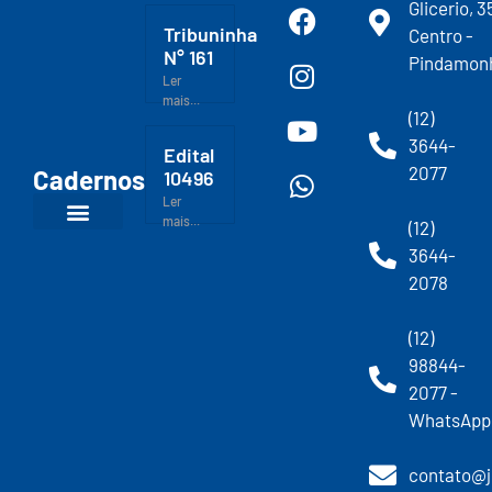
Glicerio, 3
Tribuninha
Centro -
N° 161
Pindamon
Ler
mais...
(12)
3644-
Edital
2077
Cadernos
10496
Ler
mais...
(12)
3644-
2078
(12)
98844-
2077 -
WhatsApp
contato@j