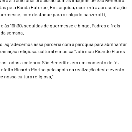
haverá a tradicional procissão com as imagens de São Benedito,
as pela Banda Euterpe. Em seguida, ocorrerá a apresentação
uermesse, com destaque para o salgado panzerotti.
re às 19h30, seguidas de quermesse e bingo. Padres e freis
o da semana.
, agradecemos essa parceria com a paróquia para abrilhantar
amação religiosa, cultural e musical”, afirmou Ricardo Flores.
mos todos a celebrar São Benedito, em um momento de fé,
efeito Ricardo Piorino pelo apoio na realização deste evento
e nossa cultura religiosa.”