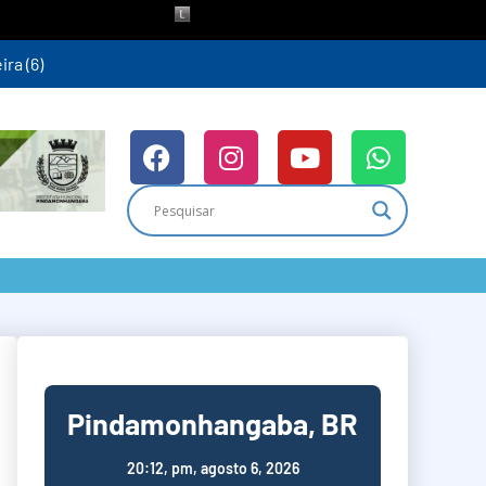
ra (6)
Pindamonhangaba, BR
20:12,
pm, agosto 6, 2026