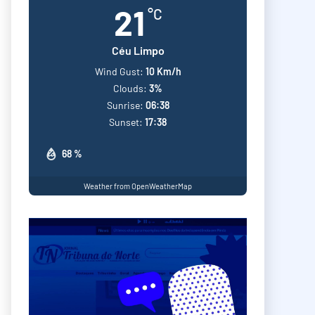
21
°C
Céu Limpo
Wind Gust:
10 Km/h
Clouds:
3%
Sunrise:
06:38
Sunset:
17:38
68 %
Weather from OpenWeatherMap