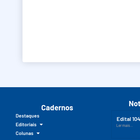
Not
Cadernos
Destaques
Edital 10
Editoriais
Ler mais...
Colunas