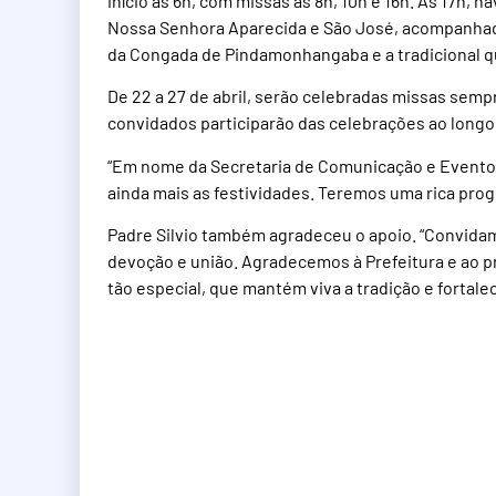
início às 6h, com missas às 8h, 10h e 16h. Às 17h, 
Nossa Senhora Aparecida e São José, acompanhad
da Congada de Pindamonhangaba e a tradicional q
De 22 a 27 de abril, serão celebradas missas semp
convidados participarão das celebrações ao long
“Em nome da Secretaria de Comunicação e Eventos
ainda mais as festividades. Teremos uma rica progr
Padre Silvio também agradeceu o apoio. “Convida
devoção e união. Agradecemos à Prefeitura e ao pr
tão especial, que mantém viva a tradição e fortalec