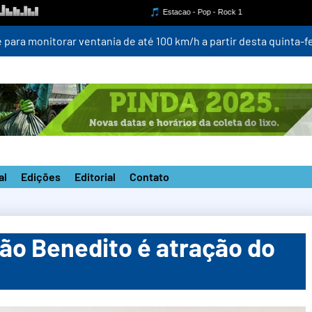
para monitorar ventania de até 100 km/h a partir desta quinta-fei
al
Edições
Editorial
Contato
São Benedito é atração do