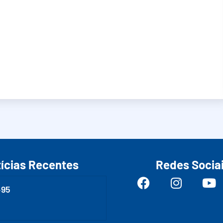
ícias Recentes
Redes Socia
495