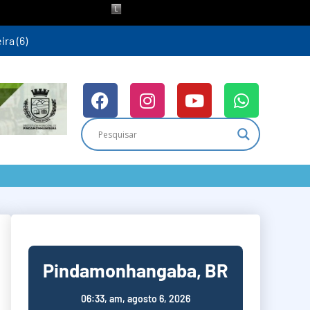
ra (6)
Pindamonhangaba, BR
06:33,
am, agosto 6, 2026