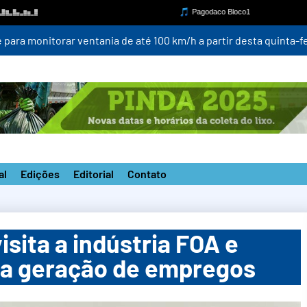
para monitorar ventania de até 100 km/h a partir desta quinta-fei
al
Edições
Editorial
Contato
isita a indústria FOA e
ara geração de empregos