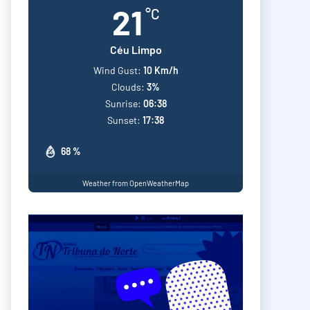
21
°C
Céu Limpo
Wind Gust:
10 Km/h
Clouds:
3%
Sunrise:
06:38
Sunset:
17:38
68 %
Weather from OpenWeatherMap