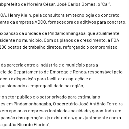
bprefeito de Moreira César, José Carlos Gomes, o “Cal”.
OA, Henry Klein, pela consultora em tecnologia do concreto,
tante da empresa ADCO, fornecedora de aditivos para concreto.
u a expansão da unidade de Pindamonhangaba, que atualmente
esidente no município. Com os planos de crescimento, a FOA
 200 postos de trabalho diretos, reforçando o compromisso
da parceria entre a indústria e o município para a
 meio do Departamento de Emprego e Renda, responsável pelo
cou à disposição para facilitar a captação e o
mpulsionando a empregabilidade na região.
 o setor público e o setor privado para estimular o
ades em Pindamonhangaba. O secretário José Antônio Ferreira
 em apoiar as empresas instaladas na cidade, garantindo um
xpansão das operações já existentes, que, juntamente com a
 gestão Ricardo Piorino”.