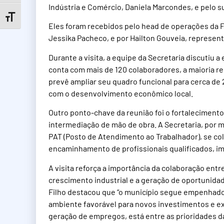
Indústria e Comércio, Daniela Marcondes, e pelo su
Toggle Font size
Eles foram recebidos pelo head de operações da F
Jessika Pacheco, e por Hailton Gouveia, represen
Durante a visita, a equipe da Secretaria discuti
conta com mais de 120 colaboradores, a maioria r
prevê ampliar seu quadro funcional para cerca de
com o desenvolvimento econômico local.
Outro ponto-chave da reunião foi o fortalecimento 
intermediação de mão de obra. A Secretaria, por
PAT (Posto de Atendimento ao Trabalhador), se colo
encaminhamento de profissionais qualificados, i
A visita reforça a importância da colaboração entre
crescimento industrial e a geração de oportunid
Filho destacou que “o município segue empenhado
ambiente favorável para novos investimentos e e
geração de empregos, está entre as prioridades da