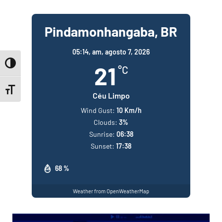
Pindamonhangaba, BR
05:14,
am, agosto 7, 2026
Toggle High Contrast
21
°C
Toggle Font size
Céu Limpo
Wind Gust:
10 Km/h
Clouds:
3%
Sunrise:
06:38
Sunset:
17:38
68 %
Weather from OpenWeatherMap