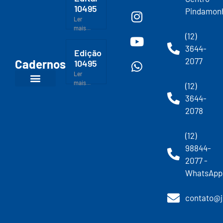
10495
Pindamon
Ler
mais...
(12)
3644-
Edição
2077
Cadernos
10495
Ler
mais...
(12)
3644-
2078
(12)
98844-
2077 -
WhatsApp
contato@j