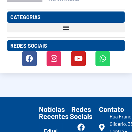
CATEGORIAS
REDES SOCIAIS
Notícias
Redes
Contato
Recentes
Sociais
Rua Franc
Glicerio, 3
Edital
Centro -