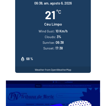
06:38,
am, agosto 6, 2026
21
°C
Céu Limpo
Wind Gust:
10 Km/h
Clouds:
3%
Sunrise:
06:38
Sunset:
17:38
68 %
Weather from OpenWeatherMap