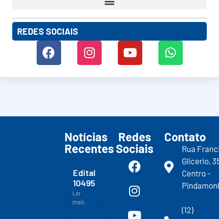
REDES SOCIAIS
Notícias
Redes
Contato
Recentes
Sociais
Rua Franc
Glicerio, 3
Edital
Centro -
10495
Pindamon
Ler
mais...
(12)