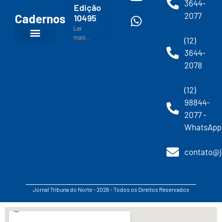
3644-
Edição
2077
Cadernos
10495
Ler
mais...
(12)
3644-
2078
(12)
98844-
2077 -
WhatsApp
contato@j
Jornal Tribuna do Norte - 2026 - Todos os Direitos Reservados