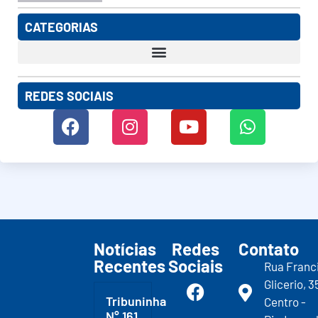
CATEGORIAS
REDES SOCIAIS
Notícias
Redes
Contato
Recentes
Sociais
Rua Franc
Glicerio, 3
Tribuninha
Centro -
N° 161