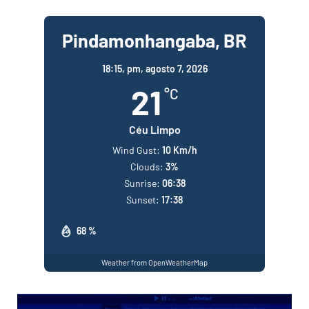
Pindamonhangaba, BR
18:15,
pm, agosto 7, 2026
21
°C
Céu Limpo
Wind Gust:
10 Km/h
Clouds:
3%
Sunrise:
06:38
Sunset:
17:38
68 %
Weather from OpenWeatherMap