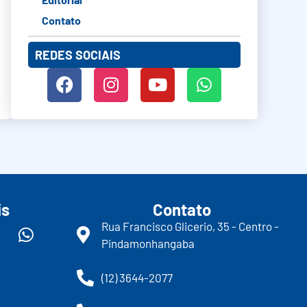
Contato
REDES SOCIAIS
is
Contato
Rua Francisco Glicerio, 35 - Centro -
Pindamonhangaba
(12) 3644-2077