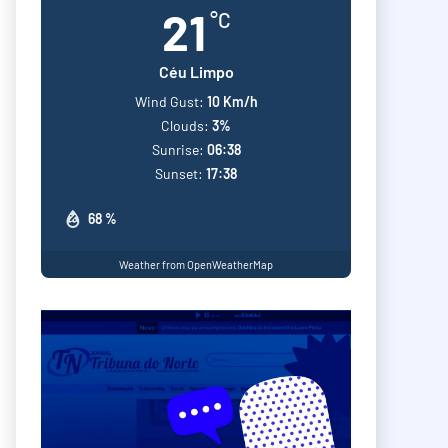
21
°C
Céu Limpo
Wind Gust:
10 Km/h
Clouds:
3%
Sunrise:
06:38
Sunset:
17:38
68 %
Weather from OpenWeatherMap