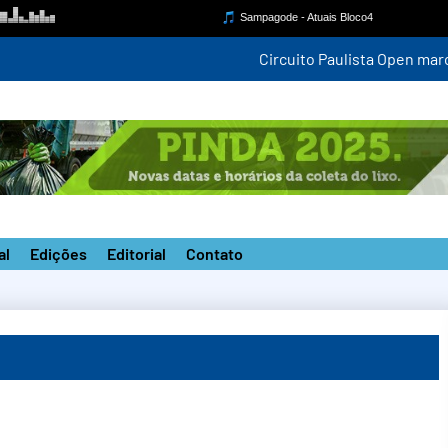
ompetição estadual na nova pista do ‘João do Pulo’
al
Edições
Editorial
Contato