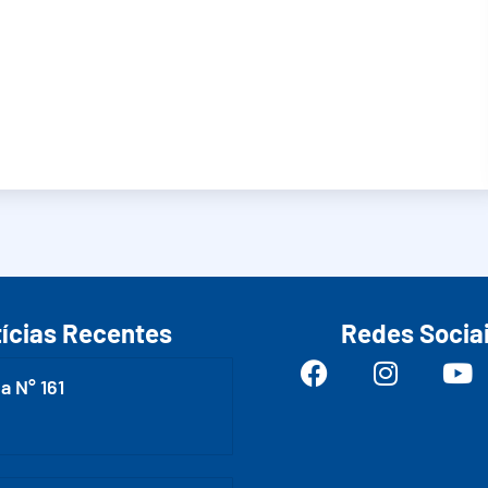
ícias Recentes
Redes Socia
a N° 161