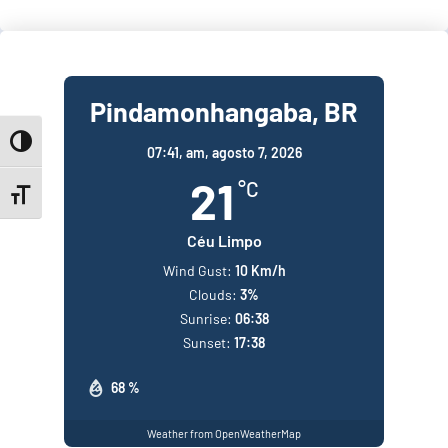
Pindamonhangaba, BR
Toggle High Contrast
07:41,
am, agosto 7, 2026
21
°C
Toggle Font size
Céu Limpo
Wind Gust:
10 Km/h
Clouds:
3%
Sunrise:
06:38
Sunset:
17:38
68 %
Weather from OpenWeatherMap