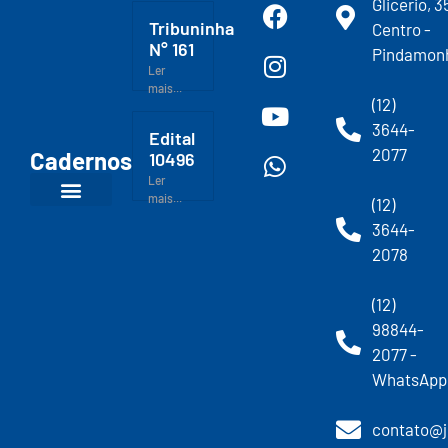
Glicerio, 3
Tribuninha
Centro -
N° 161
Pindamon
Ler
mais...
(12)
3644-
Edital
2077
Cadernos
10496
Ler
mais...
(12)
3644-
2078
(12)
98844-
2077 -
WhatsApp
contato@j