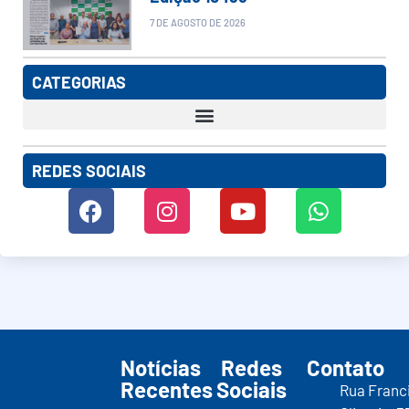
7 DE AGOSTO DE 2026
CATEGORIAS
REDES SOCIAIS
Notícias
Redes
Contato
Recentes
Sociais
Rua Franc