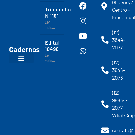
Glicerio, 3
Tribuninha
Centro -
N° 161
Pindamon
Ler
mais...
(12)
3644-
Edital
2077
Cadernos
10496
Ler
mais...
(12)
3644-
2078
(12)
98844-
2077 -
WhatsApp
contato@j