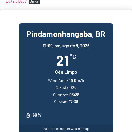
Edital_10257
Baixar
Pindamonhangaba, BR
12:09,
pm, agosto 9, 2026
21
°C
Céu Limpo
Wind Gust:
10 Km/h
Clouds:
3%
Sunrise:
06:38
Sunset:
17:38
68 %
Weather from OpenWeatherMap