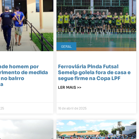
GERAL
nde homem por
Ferroviária Pinda Futsal
imento de medida
Semelp goleia fora de casa e
 no bairro
segue firme na Copa LPF
ma
LER MAIS >>
025
16 de abril de 2025