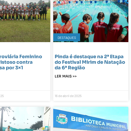
DESTAQUES
roviária Feminino
Pinda é destaque na 2ª Etapa
istoso contra
do Festival Mirim de Natação
a por 3×1
da 6ª Região
LER MAIS >>
025
16 de abril de 2025