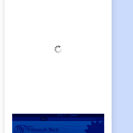
Pindamonhangaba, BR
23:00,
pm, agosto 6, 2026
21
°C
Céu Limpo
Wind Gust:
10 Km/h
Clouds:
3%
Sunrise:
06:38
Sunset:
17:38
68 %
Weather from OpenWeatherMap