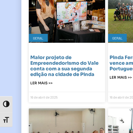
GERAL
GERAL
Maior projeto de
Pinda Fer
Empreendedorismo do Vale
vence am
conta com a sua segunda
Portugues
edição na cidade de Pinda
LER MAIS >>
LER MAIS >>
16 de abril de 2025
16 de abril de 2
Toggle High Contrast
Toggle Font size