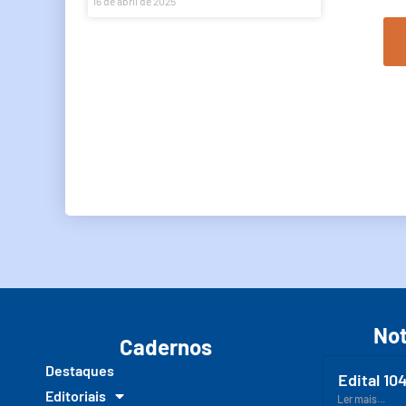
16 de abril de 2025
Not
Cadernos
Destaques
Edital 10
Editoriais
Ler mais...