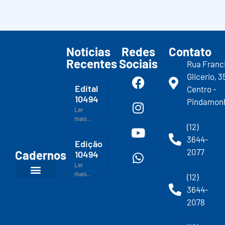
Notícias
Redes
Contato
Recentes
Sociais
Rua Franc
Glicerio, 3
Edital
Centro -
10494
Pindamon
Ler
mais...
(12)
3644-
Edição
2077
Cadernos
10494
Ler
mais...
(12)
3644-
2078