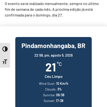
O evento será realizado mensalmente, sempre no último
fim de semana de cada mês. A próxima edição já está
confirmada para o domingo, dia 27.
Pindamonhangaba, BR
Toggle High Contrast
22:58,
pm, agosto 5, 2026
21
Toggle Font size
°C
Céu Limpo
Wind Gust:
10 Km/h
Clouds:
3%
Sunrise:
06:38
Sunset:
17:38