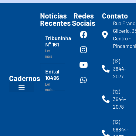
Notícias
Redes
Contato
Recentes
Sociais
Rua Franc
Glicerio, 3
Tribuninha
Centro -
N° 161
Pindamon
Ler
mais...
(12)
3644-
Edital
2077
Cadernos
10496
Ler
mais...
(12)
3644-
2078
(12)
98844-