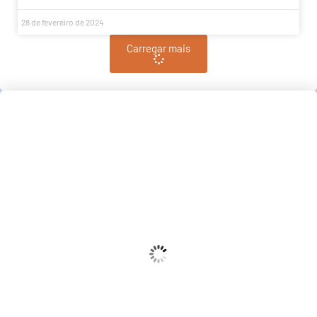
28 de fevereiro de 2024
Carregar mais
Pindamonhangaba, BR
19:43,
pm, agosto 8, 2026
21
°C
Céu Limpo
Wind Gust:
10 Km/h
Clouds:
3%
Sunrise:
06:38
Sunset:
17:38