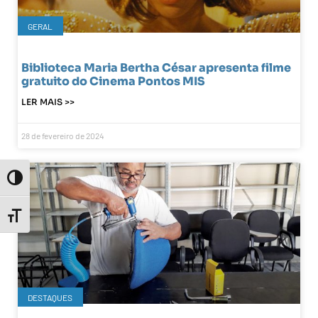
GERAL
Biblioteca Maria Bertha César apresenta filme
gratuito do Cinema Pontos MIS
LER MAIS >>
28 de fevereiro de 2024
Toggle High Contrast
Toggle Font size
DESTAQUES