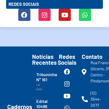
REDES SOCIAIS
Notícias
Redes
Contato
Recentes
Sociais
Rua Franc
Glicerio, 3
Tribuninha
Centro -
N° 161
Pindamon
Ler
mais...
(12)
3644-
Edital
2077
Cadernos
10496