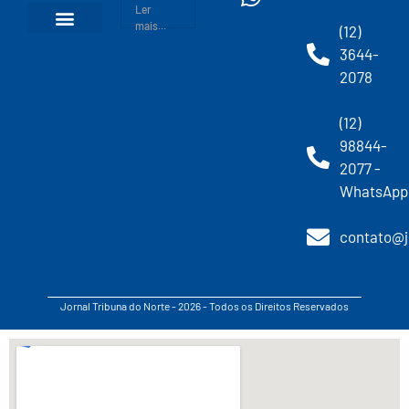
Ler
mais...
(12)
3644-
2078
(12)
98844-
2077 -
WhatsApp
contato@j
Jornal Tribuna do Norte - 2026 - Todos os Direitos Reservados