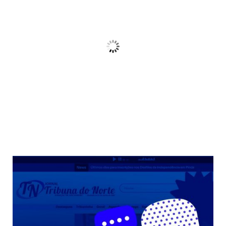
21
°C
Céu Limpo
Wind Gust:
10 Km/h
Clouds:
3%
Sunrise:
06:38
Sunset:
17:38
68 %
Weather from OpenWeatherMap