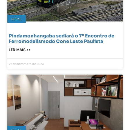
GERAL
Pindamonhangaba sediará o 7º Encontro de
Ferromodelismodo Cone Leste Paulista
LER MAIS >>
27 de setembro de 2023
GERAL