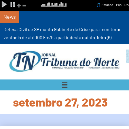
News
Defesa Civil de SP monta Gabinete de Crise para monitorar
ventania de até 100 km/h a partir desta quinta-feira (6)
setembro 27, 2023