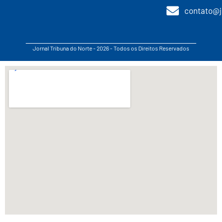
contato@j
Jornal Tribuna do Norte - 2026 - Todos os Direitos Reservados