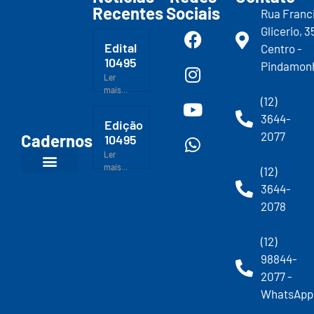
Recentes
Sociais
Rua Franc
Glicerio, 3
Edital
Centro -
10495
Pindamon
Ler
mais...
(12)
3644-
Edição
2077
Cadernos
10495
Ler
mais...
(12)
3644-
2078
(12)
98844-
2077 -
WhatsApp