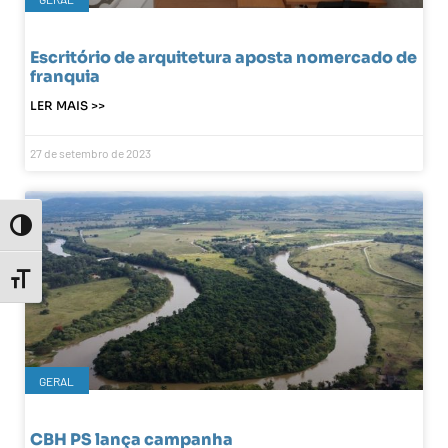
Escritório de arquitetura aposta nomercado de
franquia
LER MAIS >>
27 de setembro de 2023
Toggle High Contrast
Toggle Font size
GERAL
CBH PS lança campanha