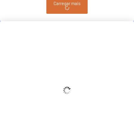
Carregar mais
Pindamonhangaba, BR
20:37,
pm, agosto 6, 2026
21
°C
Céu Limpo
Wind Gust:
10 Km/h
Clouds:
3%
Sunrise:
06:38
Sunset:
17:38
68 %