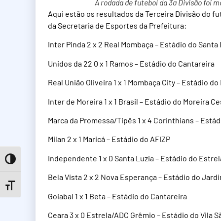
A rodada de futebol da 3a Divisão foi
Aqui estão os resultados da Terceira Divisão do 
da Secretaria de Esportes da Prefeitura:
Inter Pinda 2 x 2 Real Mombaça – Estádio do Santa 
Unidos da 22 0 x 1 Ramos – Estádio do Cantareira
Real União Oliveira 1 x 1 Mombaça City – Estádio d
Inter de Moreira 1 x 1 Brasil – Estádio do Moreira C
Marca da Promessa/Tipês 1 x 4 Corinthians – Estád
Milan 2 x 1 Maricá – Estádio do AFIZP
Independente 1 x 0 Santa Luzia – Estádio do Estrel
Toggle High Contrast
Bela Vista 2 x 2 Nova Esperança – Estádio do Jard
Toggle Font size
Goiabal 1 x 1 Beta – Estádio do Cantareira
Ceara 3 x 0 Estrela/ADC Grêmio – Estádio do Vila 