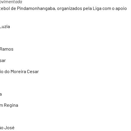
 movimentada
futebol de Pindamonhangaba, organizados pela Liga com o apoio
Luzia
o Ramos
esar
io do Moreira Cesar
a
im Regina
São José