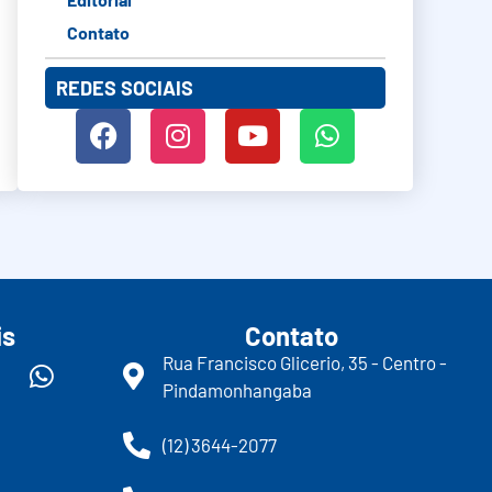
Contato
REDES SOCIAIS
is
Contato
Rua Francisco Glicerio, 35 - Centro -
Pindamonhangaba
(12) 3644-2077