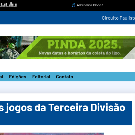
mpetição estadual na nova pista do ‘João do Pulo’
al
Edições
Editorial
Contato
s jogos da Terceira Divisão