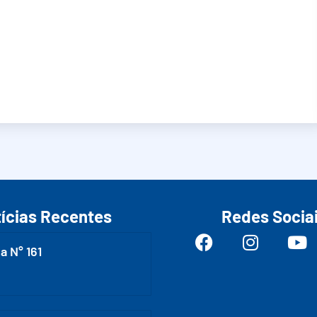
ícias Recentes
Redes Socia
a N° 161