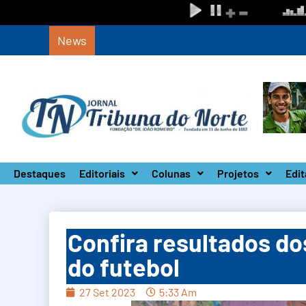
News
Circuito Paulista Open marca a primeira co
Destaques
Editoriais
Colunas
Projetos
Edit
Confira resultados do
do futebol
27 Set 2023
5:33 Am