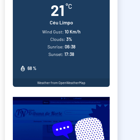
21
°C
Céu Limpo
Wind Gust:
10 Km/h
Clouds:
3%
Sunrise:
06:38
Sunset:
17:38
68 %
Weather from OpenWeatherMap