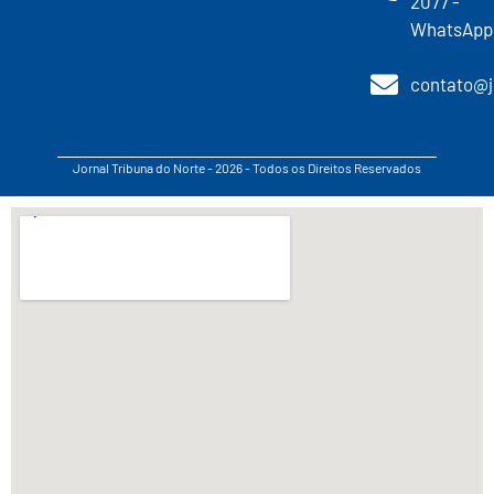
2077 -
WhatsApp
contato@j
Jornal Tribuna do Norte - 2026 - Todos os Direitos Reservados