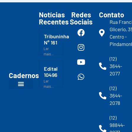
Notícias
Redes
Contato
Recentes
Sociais
Rua Franc
Glicerio, 3
Tribuninha
Centro -
N° 161
Pindamon
Ler
mais...
(12)
3644-
Edital
2077
Cadernos
10496
Ler
mais...
(12)
3644-
2078
(12)
98844-