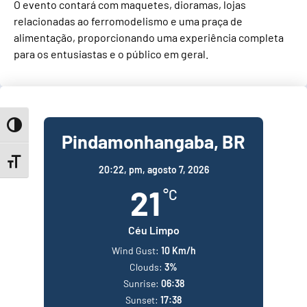
O evento contará com maquetes, dioramas, lojas
relacionadas ao ferromodelismo e uma praça de
alimentação, proporcionando uma experiência completa
para os entusiastas e o público em geral.
Toggle High Contrast
Pindamonhangaba, BR
Toggle Font size
20:22,
pm, agosto 7, 2026
21
°C
Céu Limpo
Wind Gust:
10 Km/h
Clouds:
3%
Sunrise:
06:38
Sunset:
17:38