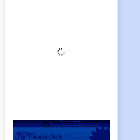
Pindamonhangaba, BR
06:26,
am, agosto 8, 2026
21
°C
Céu Limpo
Wind Gust:
10 Km/h
Clouds:
3%
Sunrise:
06:38
Sunset:
17:38
68 %
Weather from OpenWeatherMap