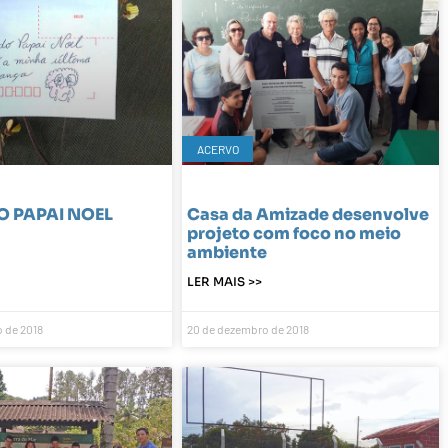
ACERVO
O PAPAI NOEL
Casa da Amizade desenvolve
projeto com foco no meio
ambiente
LER MAIS >>
 de 2018
20 de dezembro de 2018