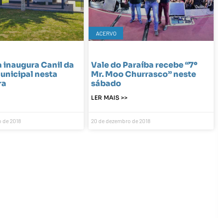
ACERVO
a inaugura Canil da
Vale do Paraíba recebe “7º
unicipal nesta
Mr. Moo Churrasco” neste
ra
sábado
LER MAIS >>
 de 2018
20 de dezembro de 2018