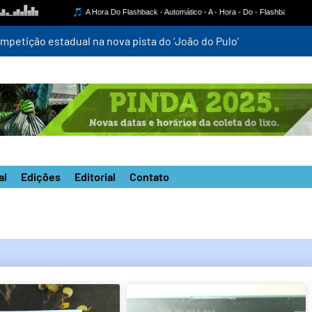
mpetição estadual na nova pista do ‘João do Pulo’
al
Edições
Editorial
Contato