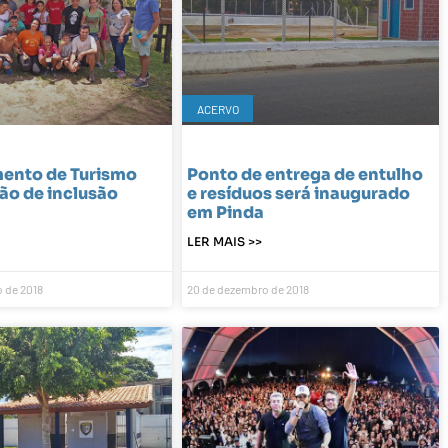
ACERVO
ento de Turismo
Ponto de entrega de entulho
ção de inclusão
e resíduos será inaugurado
em Pinda
LER MAIS >>
 de 2018
20 de dezembro de 2018