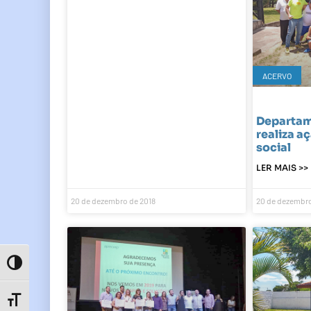
ACERVO
Departam
realiza a
social
LER MAIS >>
20 de dezembro de 2018
20 de dezembro
Toggle High Contrast
Toggle Font size