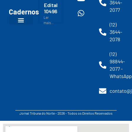
3644-
Edital
2077
Cadernos
10496
Ler
mais...
(12)
3644-
2078
(12)
98844-
2077 -
WhatsApp
contato@j
Jornal Tribuna do Norte - 2026 - Todos os Direitos Reservados