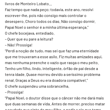
livros de Monteiro Lobato…
Faz tempo que nada peço; todavia, este ano, resolvi
escrever-lhe, pois não consigo mais controlar o
desespero. Choro todos os dias. Não consigo dormir.
Papai Noel o senhor é a minha última esperança.”
O chefe bocejava, entediado.
– Quer que eu pare a leitura?
– Não! Prossiga!
“Perdi a noção de tudo, mas sei que faz uma eternidade
que me trouxeram a esse asilo. Fiz muitas amizades aqui,
mas nenhuma preenche o vazio que rasga o meu peito.
Tenho um filho, lindo, inteligente, órfão de pai desde a
tenra idade. Quase morreu devido a seríssimo problema
renal. Graças a Deus eu era doadora compatível.”
O chefe suspendeu uma sobrancelha.
– Prossiga!
“Papai Noel, o doutor disse que o câncer não me dará mais
que duas semanas de vida. Antes de morrer, preciso matar
a saudade que sinto de meu filho, e pedir a ele que tome