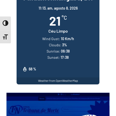
11:13,
am, agosto 8, 2026
21
°C
Toggle High Contrast
Céu Limpo
Toggle Font size
Wind Gust:
10 Km/h
Clouds:
3%
Sunrise:
06:38
Sunset:
17:38
68 %
Weather from OpenWeatherMap