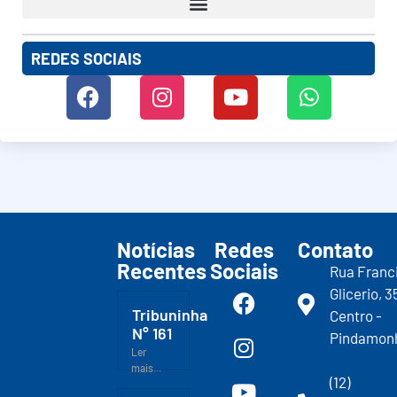
REDES SOCIAIS
Notícias
Redes
Contato
Recentes
Sociais
Rua Franc
Glicerio, 3
Tribuninha
Centro -
N° 161
Pindamon
Ler
mais...
(12)