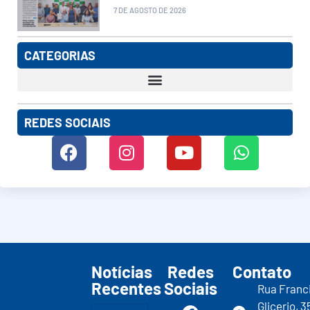
7 DE AGOSTO DE 2026
CATEGORIAS
REDES SOCIAIS
Notícias
Redes
Contato
Recentes
Sociais
Rua Franc
Glicerio, 3