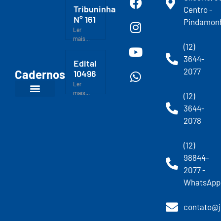
Tribuninha
Centro -
N° 161
Pindamon
Ler
mais...
(12)
3644-
Edital
2077
Cadernos
10496
Ler
mais...
(12)
3644-
2078
(12)
98844-
2077 -
WhatsApp
contato@j