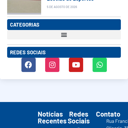
5 DE AGOSTO DE 2026
CATEGORIAS
REDES SOCIAIS
Notícias
Redes
Contato
Recentes
Sociais
Rua Franc
Glicerio, 3