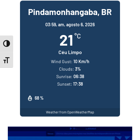
Pindamonhangaba, BR
03:59,
am, agosto 6, 2026
21
°C
Toggle High Contrast
Céu Limpo
Toggle Font size
Wind Gust:
10 Km/h
Clouds:
3%
Sunrise:
06:38
Sunset:
17:38
68 %
Weather from OpenWeatherMap