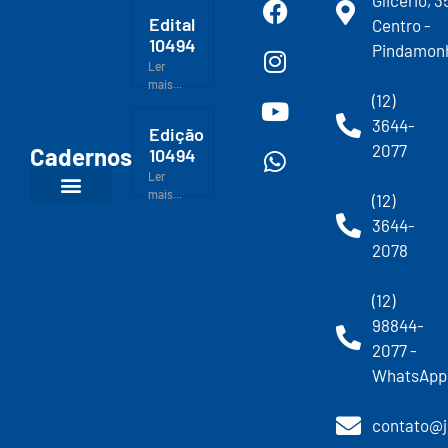
Edital
Centro -
10494
Pindamon
Ler
mais...
(12)
3644-
Edição
2077
Cadernos
10494
Ler
mais...
(12)
3644-
2078
(12)
98844-
2077 -
WhatsApp
contato@j