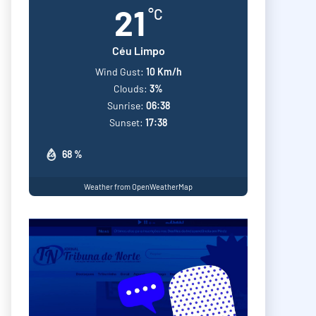
21
°C
Céu Limpo
Wind Gust:
10 Km/h
Clouds:
3%
Sunrise:
06:38
Sunset:
17:38
68 %
Weather from OpenWeatherMap