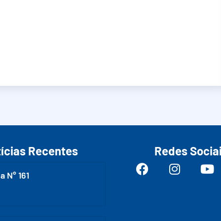
ícias Recentes
Redes Socia
a N° 161