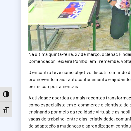
Na última quinta-feira, 27 de março, o Senac Pin
Comendador Teixeira Pombo, em Tremembé, voltada
O encontro teve como objetivo discutir o mundo do
promovendo maior autoconhecimento e ajudando os
perfis comportamentais.
Toggle High Contrast
A atividade abordou as mais recentes transformaç
como especialista em e-commerce e cientista de da
Toggle Font size
ensinando por meio da realidade virtual; e as ha
vagas de trabalho, entre elas, criatividade, comun
de adaptação a mudanças e aprendizagem contínu