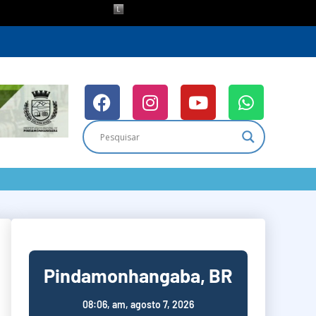
Pindamonhangaba, BR
08:06,
am, agosto 7, 2026