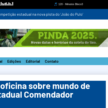
mpetição estadual na nova pista do ‘João do Pulo’
al
Edições
Editorial
Contato
oficina sobre mundo de
stadual Comendador