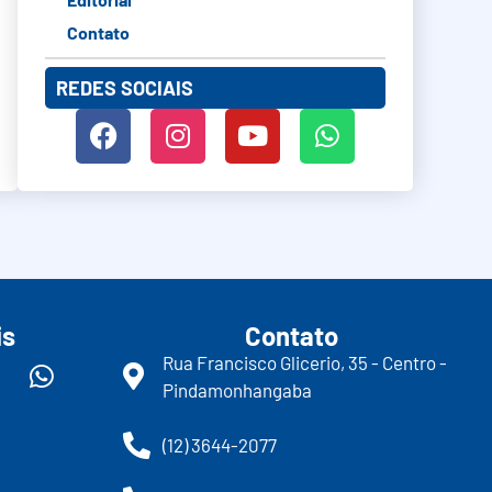
Contato
REDES SOCIAIS
is
Contato
Rua Francisco Glicerio, 35 - Centro -
Pindamonhangaba
(12) 3644-2077