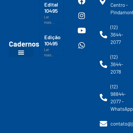
Edital
Centro -
10495
Pindamon
Ler
mais...
(12)
3644-
Edição
2077
Cadernos
10495
Ler
mais...
(12)
3644-
2078
(12)
98844-
2077 -
WhatsApp
contato@j