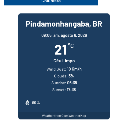
Colunista
Pindamonhangaba, BR
09:05,
am, agosto 6, 2026
21
°C
Céu Limpo
Wind Gust:
10 Km/h
Clouds:
3%
Sunrise:
06:38
Sunset:
17:38
68 %
Weather from OpenWeatherMap