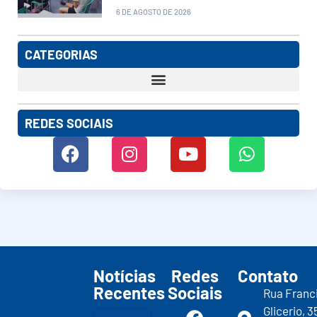
6 DE AGOSTO DE 2026
CATEGORIAS
REDES SOCIAIS
Notícias
Redes
Contato
Recentes
Sociais
Rua Franc
Glicerio, 3