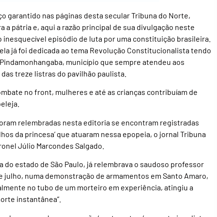
ço garantido nas páginas desta secular Tribuna do Norte,
 a pátria e, aqui a razão principal de sua divulgação neste
inesquecível episódio de luta por uma constituição brasileira.
la já foi dedicada ao tema Revolução Constitucionalista tendo
e Pindamonhangaba, município que sempre atendeu aos
das treze listras do pavilhão paulista.
te no front, mulheres e até as crianças contribuíam de
eleja.
foram relembradas nesta editoria se encontram registradas
lhos da princesa’ que atuaram nessa epopeia, o jornal Tribuna
ronel Júlio Marcondes Salgado.
a do estado de São Paulo, já relembrava o saudoso professor
3 de julho, numa demonstração de armamentos em Santo Amaro,
almente no tubo de um morteiro em experiência, atingiu a
orte instantânea”.