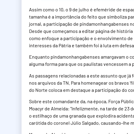
Assim como o 10, o 9 de julho é efeméride de espa
tamanha é a importância do feito que simboliza para
jornal, a participação de pindamonhangabenses no 
Desde que começamos a editar página de história e
como enfoque a participação e o envolvimento d
interesses da Pátria e também foi à luta em defesa 
Enquanto pindamonhangabenses amargavam o comba
alguma forma para que os paulistas vencessem a p
As passagens relacionadas a este assunto que já 
nos arquivos da TN. Para homenagear os bravos ‘fi
do Norte coloca em destaque a participação do co
Sobre este comandante da, na época, Força Públic
Moacyr de Almeida: “Infelizmente, na tarde de 2
o estilhaço de uma granada que explodira acident
carótida do coronel Júlio Salgado, causando-lhe m