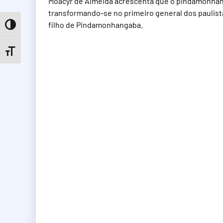
Moacyr de Almeida acrescenta que o pindamonhan
transformando-se no primeiro general dos paulistas,
filho de Pindamonhangaba.
Toggle High Contrast
Toggle Font size