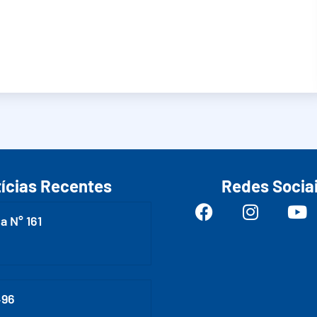
ícias Recentes
Redes Socia
a N° 161
496