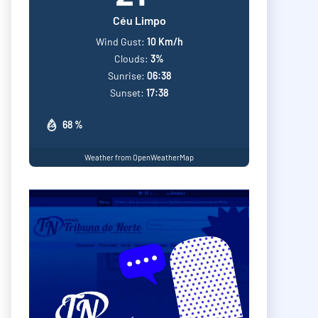
Céu Limpo
Wind Gust:
10 Km/h
Clouds:
3%
Sunrise:
06:38
Sunset:
17:38
68 %
Weather from OpenWeatherMap