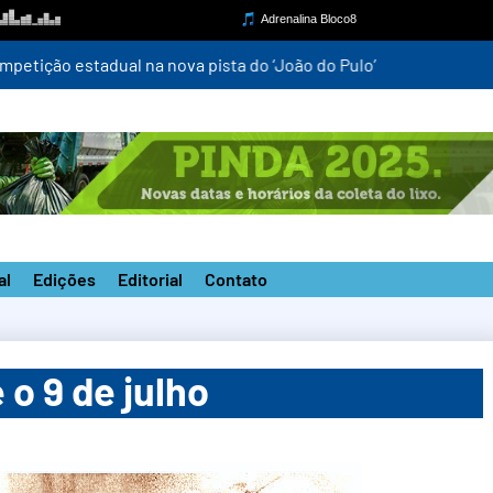
mpetição estadual na nova pista do ‘João do Pulo’
al
Edições
Editorial
Contato
o 9 de julho