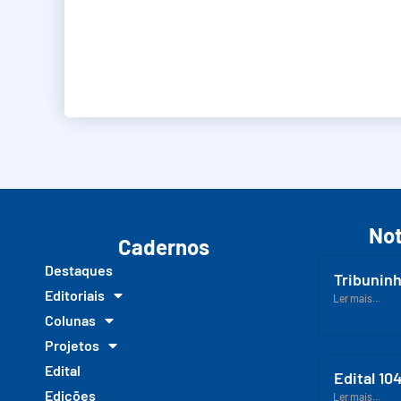
Not
Cadernos
Destaques
Tribuninh
Editoriais
Ler mais...
Colunas
Projetos
Edital
Edital 10
Edições
Ler mais...