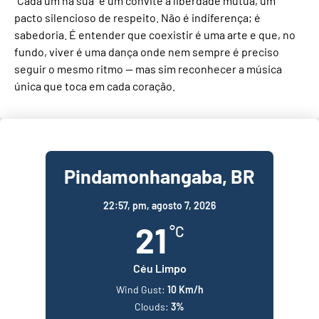
“Cada um na sua” é um convite à liberdade mútua, um
pacto silencioso de respeito. Não é indiferença; é
sabedoria. É entender que coexistir é uma arte e que, no
fundo, viver é uma dança onde nem sempre é preciso
seguir o mesmo ritmo — mas sim reconhecer a música
única que toca em cada coração.
Pindamonhangaba, BR
22:57,
pm, agosto 7, 2026
21
°C
Céu Limpo
Wind Gust:
10 Km/h
Clouds:
3%