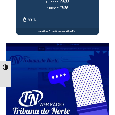
Sunrise:
06:38
Sunset:
17:38
68 %
Weather from OpenWeatherMap
Toggle High Contrast
Toggle Font size