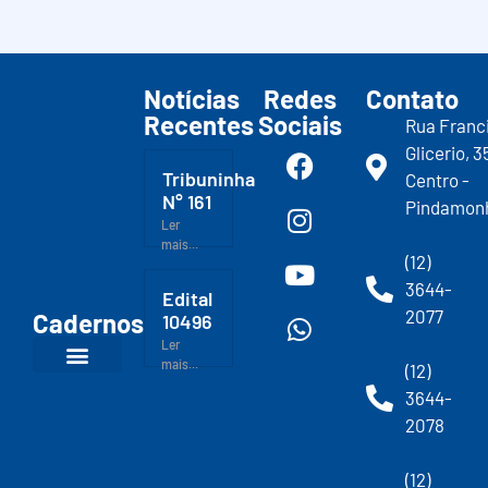
Notícias
Redes
Contato
Recentes
Sociais
Rua Franc
Glicerio, 3
Tribuninha
Centro -
N° 161
Pindamon
Ler
mais...
(12)
3644-
Edital
2077
Cadernos
10496
Ler
mais...
(12)
3644-
2078
(12)